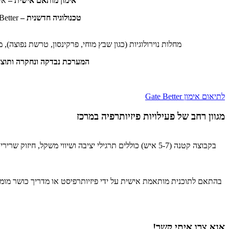
אימון מותאם אישית –
אימ
טכנולוגיה חדשנית –
GaitBetter משלבת סביבות מציאות מדומה עם תנועת רגליים בזמן אמת, ויוצרת חווית אימון ייחודית ומרתקת.
מחלות נוירולוגיות (כגון שבץ מוחי, פרקינסון, טרשת נפוצה),
המערכת נבדקה ונחקרה ותוצא
לתיאום אימון Gate Better
מגוון רחב של פעילויות פיזיותרפיה במרכז
בקבוצה קטנה (5-7 איש) כוללים תרגילי יציבה ושיווי מש
בהתאם לתוכנית מותאמת אישית על ידי פיזיותרפיסט או מדריך כושר מומחה
אנא צרו איתי קשר!