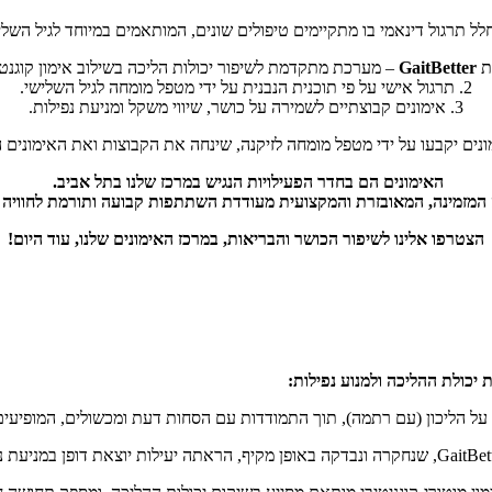
ל תרגול דינאמי בו מתקיימים טיפולים שונים, המותאמים במיוחד לגיל השלי
GaitBetter
– מערכת מתקדמת לשיפור יכולות הליכה בשילוב אימון קוגנטיבי
2. תרגול אישי על פי תוכנית הנבנית על ידי מטפל מומחה לגיל השלישי.
3. אימונים קבוצתיים לשמירה על כושר, שיווי משקל ומניעת נפילות.
נים יקבעו על ידי מטפל מומחה לזיקנה, שינחה את הקבוצות ואת האימונים 
האימונים הם בחדר הפעילויות הנגיש במרכז שלנו בתל אביב.
המזמינה, המאובזרת והמקצועית מעודדת השתתפות קבועה ותורמת לחוויה ח
הצטרפו אלינו לשיפור הכושר והבריאות,
במרכז האימונים שלנו, עוד היום!
 יכולת ההליכה
ולמנוע נפילות:
ל הליכון (עם רתמה), תוך התמודדות עם הסחות דעת ומכשולים, המופיעים