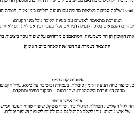
ון מוטורי-קוגניטיבי מותאם מסייע בשיקום יכולות ההליכה, ומספק תחושה ח
המערכת מתאימה לאנשים עם בעיות הליכה מכל מיני רקעים:
 מבוגרים הנמצאים בסיכון לנפילה (בין אם נפלו בעבר ובין אם לאו) וגם לאחר 
ות האימון הן חד משמעיות.
המתאמנים מדווחים על שיפור ניכר ביציבות בה
התוצאה נשמרת עד חצי שנה לאחר סיום האימון!
אימונים קבוצתיים
קל, חיזוק שרירים, שיפור טווח תנועה ואימון סיבולת, בעמידה ובישיבה על כיסא.
מהנה המעודדת השתתפות. שתי רמות – תפקוד בסיסי ומתקדם.
אימון אישי פרטני
 לגיל השלישי, הכוללת תרגילי כוח, שיווי משקל, שיפור טווחי תנועה וגמי
של איש מקצוע. ניתן לשלב בתרגול גם טכנולוגיות לשימור ושיפור יכולות.