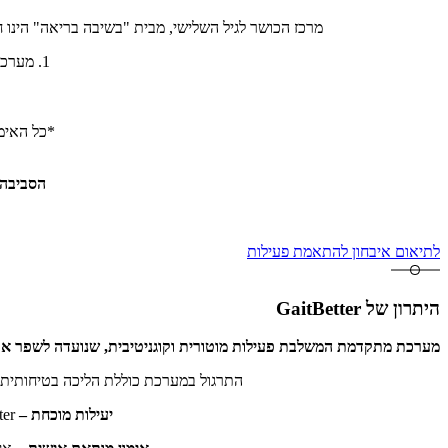
מרכז הכושר לגיל השלישי, מבית "בשיבה בריאה" הינו חל
1. מערכת
*כל האימו
הסביבה 
לתיאום איבחון להתאמת פעילות
היתרון של GaitBetter
מערכת מתקדמת המשלבת פעילות מוטורית וקוגניטיבית, שנועדה לשפר את
התרגול במערכת כוללת הליכה בטיחותית ע
יעילות מוכחת –
GaitBetter, שנחקרה ונבדקה באופן מקיף, הראתה יעילות יוצאת דופן במניעת נפילות בקרב זקנים.