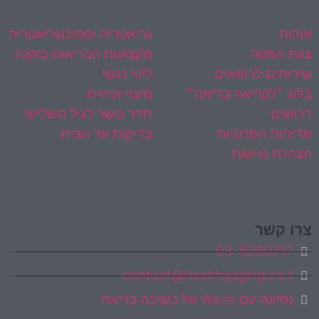
שיבה בריאה
השירותים שלנו
ודות
גריאטריה ופסיכוגריאטריה
וות המטה
מקצועות הבריאות בזקנה
ירותים לרופאים
ליווי רגשי
לוג ״לקריאה בריאה״
מיצוי זכויוית
רושים
חדר כושר לגיל השלישי
דיניות הפרטיות
בדיקות עד הבית
צהרת נגישות
רו קשר
03-5250717
contact@healthyaging.co.il
נסיעה עם Waze אל בשיבה בריאה