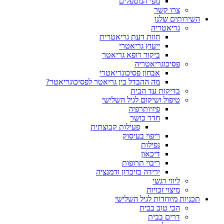
מפי המטפלים
צרו קשר
ותים שלנו
גריאטריה
חוות דעת גריאטרית
ייעוץ גריאטרי
ביקור רופא גריאטר
פסיכוגריאטריה
אבחון פסיכוגריאטרי
מה ההבדל בין גריאטר לפסיכוגריאטר?
בדיקות עד הבית
טיפול ושיקום לגיל השלישי
פיזיותרפיה
חדר כושר
פעילות קבוצתית
ריפוי בעיסוק
נפילות
דיכאון
ריבוי תרופות
ירידה בזיכרון ודמנציה
ליווי רגשי
מיצוי זכויות
ות מיוחדות לגיל השלישי
הכי טוב בבית
דרים בבית