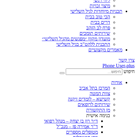
ליווי רגשי
מיצוי זכויות
ות מיוחדות לגיל השלישי
הכי טוב בבית
דרים בבית
פרח לב הזהב
שירותים תומכים
מועדון מקוון ״מפגשים מהגיל השלישי״
התכנית ללהט"ב בגיל השלישי
ים מקצועיים
Phone
ת
המרכז בתל אביב
צוות המטה
קשישא – לומדים זיקנה
שירותים לרופאים
מן התקשורת
בנימה אישית
ד״ר רון בן יצחק – מנהל רפואי
ד"ר אמירה פז – מנכ"ל
מטופלים מספרים