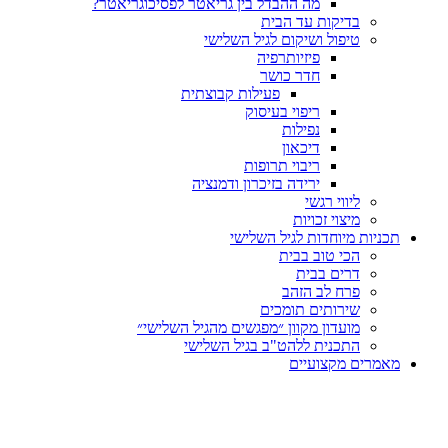
מה ההבדל בין גריאטר לפסיכוגריאטר?
בדיקות עד הבית
טיפול ושיקום לגיל השלישי
פיזיותרפיה
חדר כושר
פעילות קבוצתית
ריפוי בעיסוק
נפילות
דיכאון
ריבוי תרופות
ירידה בזיכרון ודמנציה
ליווי רגשי
מיצוי זכויות
ות מיוחדות לגיל השלישי
הכי טוב בבית
דרים בבית
פרח לב הזהב
שירותים תומכים
מועדון מקוון ״מפגשים מהגיל השלישי״
התכנית ללהט"ב בגיל השלישי
ים מקצועיים