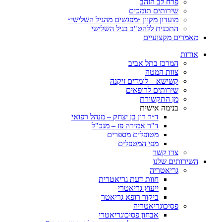
פרח לב הזהב
שירותים תומכים
מועדון מקוון ״מפגשים מהגיל השלישי״
התכנית ללהט"ב בגיל השלישי
ים מקצועיים
ת
המרכז בתל אביב
צוות המטה
קשישא – לומדים זיקנה
שירותים לרופאים
מן התקשורת
בנימה אישית
ד״ר רון בן יצחק – מנהל רפואי
ד"ר אמירה פז – מנכ"ל
מטופלים מספרים
מפי המטפלים
צרו קשר
ותים שלנו
גריאטריה
חוות דעת גריאטרית
ייעוץ גריאטרי
ביקור רופא גריאטר
פסיכוגריאטריה
אבחון פסיכוגריאטרי