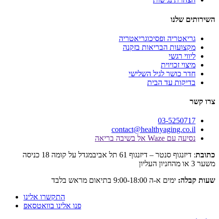
לנו
טריה ופסיכוגריאטריה
עות הבריאות בזקנה
 רגשי
 זכויוית
כושר לגיל השלישי
ות עד הבית
03-525
contact@healthyaging.c
Wa אל בשיבה בריאה
: דיזנגוף סנטר – דיזנגוף 61 תל אביבמגדל על קומה 18 כניסה
:
ימים א-ה 9:00-18:00 בתיאום מראש בלבד
התקשרו אלינו
פנו אלינו בוואטסאפ