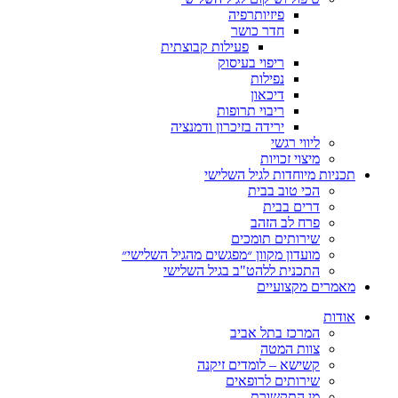
פיזיותרפיה
חדר כושר
פעילות קבוצתית
ריפוי בעיסוק
נפילות
דיכאון
ריבוי תרופות
ירידה בזיכרון ודמנציה
ליווי רגשי
מיצוי זכויות
ות מיוחדות לגיל השלישי
הכי טוב בבית
דרים בבית
פרח לב הזהב
שירותים תומכים
מועדון מקוון ״מפגשים מהגיל השלישי״
התכנית ללהט"ב בגיל השלישי
ים מקצועיים
ת
המרכז בתל אביב
צוות המטה
קשישא – לומדים זיקנה
שירותים לרופאים
מן התקשורת