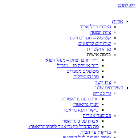
ת
המרכז בתל אביב
צוות המטה
קשישא – לומדים זיקנה
שירותים לרופאים
מן התקשורת
בנימה אישית
ד״ר רון בן יצחק – מנהל רפואי
ד"ר אמירה פז – מנכ"ל
מטופלים מספרים
מפי המטפלים
צרו קשר
ותים שלנו
גריאטריה
חוות דעת גריאטרית
ייעוץ גריאטרי
ביקור רופא גריאטר
פסיכוגריאטריה
אבחון פסיכוגריאטרי
מה ההבדל בין גריאטר לפסיכוגריאטר?
בדיקות עד הבית
טיפול ושיקום לגיל השלישי