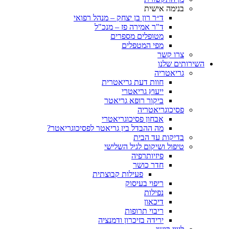
בנימה אישית
ד״ר רון בן יצחק – מנהל רפואי
ד"ר אמירה פז – מנכ"ל
מטופלים מספרים
מפי המטפלים
צרו קשר
ותים שלנו
גריאטריה
חוות דעת גריאטרית
ייעוץ גריאטרי
ביקור רופא גריאטר
פסיכוגריאטריה
אבחון פסיכוגריאטרי
מה ההבדל בין גריאטר לפסיכוגריאטר?
בדיקות עד הבית
טיפול ושיקום לגיל השלישי
פיזיותרפיה
חדר כושר
פעילות קבוצתית
ריפוי בעיסוק
נפילות
דיכאון
ריבוי תרופות
ירידה בזיכרון ודמנציה