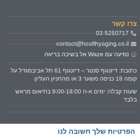
רו קשר
03-5250717
contact@healthyaging.co.il
נסיעה עם Waze אל בשיבה בריאה
תובת
: דיזנגוף סנטר – דיזנגוף 61 תל אביבמגדל על
 18 כניסה משער 3 או מהחניון העליון
עות קבלה:
ימים א-ה 9:00-18:00 בתיאום מראש
לבד
הפרטיות שלך חשובה לנו