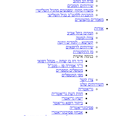
פרח לב הזהב
שירותים תומכים
מועדון מקוון ״מפגשים מהגיל השלישי״
התכנית ללהט"ב בגיל השלישי
ים מקצועיים
ת
המרכז בתל אביב
צוות המטה
קשישא – לומדים זיקנה
שירותים לרופאים
מן התקשורת
בנימה אישית
ד״ר רון בן יצחק – מנהל רפואי
ד"ר אמירה פז – מנכ"ל
מטופלים מספרים
מפי המטפלים
צרו קשר
ותים שלנו
גריאטריה
חוות דעת גריאטרית
ייעוץ גריאטרי
ביקור רופא גריאטר
פסיכוגריאטריה
אבחון פסיכוגריאטרי