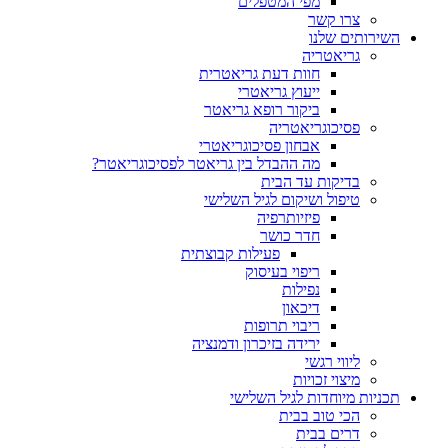
מפי המטפלים
צרו קשר
ותים שלנו
גריאטריה
חוות דעת גריאטרית
ייעוץ גריאטרי
ביקור רופא גריאטר
פסיכוגריאטריה
אבחון פסיכוגריאטרי
מה ההבדל בין גריאטר לפסיכוגריאטר?
בדיקות עד הבית
טיפול ושיקום לגיל השלישי
פיזיותרפיה
חדר כושר
פעילות קבוצתית
ריפוי בעיסוק
נפילות
דיכאון
ריבוי תרופות
ירידה בזיכרון ודמנציה
ליווי רגשי
מיצוי זכויות
ות מיוחדות לגיל השלישי
הכי טוב בבית
דרים בבית