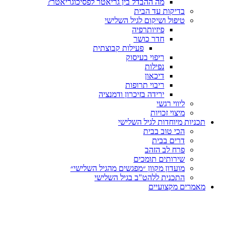
מה ההבדל בין גריאטר לפסיכוגריאטר?
בדיקות עד הבית
טיפול ושיקום לגיל השלישי
פיזיותרפיה
חדר כושר
פעילות קבוצתית
ריפוי בעיסוק
נפילות
דיכאון
ריבוי תרופות
ירידה בזיכרון ודמנציה
ליווי רגשי
מיצוי זכויות
ות מיוחדות לגיל השלישי
הכי טוב בבית
דרים בבית
פרח לב הזהב
שירותים תומכים
מועדון מקוון ״מפגשים מהגיל השלישי״
התכנית ללהט"ב בגיל השלישי
ים מקצועיים