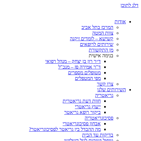
ת
המרכז בתל אביב
צוות המטה
קשישא – לומדים זיקנה
שירותים לרופאים
מן התקשורת
בנימה אישית
ד״ר רון בן יצחק – מנהל רפואי
ד"ר אמירה פז – מנכ"ל
מטופלים מספרים
מפי המטפלים
צרו קשר
ותים שלנו
גריאטריה
חוות דעת גריאטרית
ייעוץ גריאטרי
ביקור רופא גריאטר
פסיכוגריאטריה
אבחון פסיכוגריאטרי
מה ההבדל בין גריאטר לפסיכוגריאטר?
בדיקות עד הבית
טיפול ושיקום לגיל השלישי