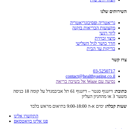
לנו
טריה ופסיכוגריאטריה
עות הבריאות בזקנה
 רגשי
 זכויוית
כושר לגיל השלישי
ות עד הבית
03-525
contact@healthyaging.c
Wa אל בשיבה בריאה
: דיזנגוף סנטר – דיזנגוף 61 תל אביבמגדל על קומה 18 כניסה
:
ימים א-ה 9:00-18:00 בתיאום מראש בלבד
התקשרו אלינו
פנו אלינו בוואטסאפ