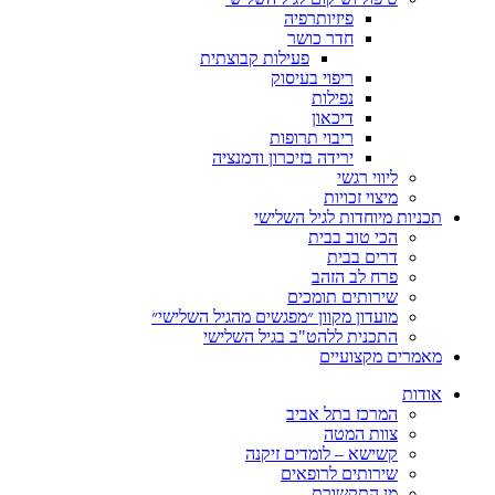
פיזיותרפיה
חדר כושר
פעילות קבוצתית
ריפוי בעיסוק
נפילות
דיכאון
ריבוי תרופות
ירידה בזיכרון ודמנציה
ליווי רגשי
מיצוי זכויות
ות מיוחדות לגיל השלישי
הכי טוב בבית
דרים בבית
פרח לב הזהב
שירותים תומכים
מועדון מקוון ״מפגשים מהגיל השלישי״
התכנית ללהט"ב בגיל השלישי
ים מקצועיים
ת
המרכז בתל אביב
צוות המטה
קשישא – לומדים זיקנה
שירותים לרופאים
מן התקשורת