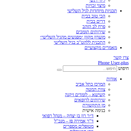
ליווי רגשי
מיצוי זכויות
ות מיוחדות לגיל השלישי
הכי טוב בבית
דרים בבית
פרח לב הזהב
שירותים תומכים
מועדון מקוון ״מפגשים מהגיל השלישי״
התכנית ללהט"ב בגיל השלישי
ים מקצועיים
Phone
ת
המרכז בתל אביב
צוות המטה
קשישא – לומדים זיקנה
שירותים לרופאים
מן התקשורת
בנימה אישית
ד״ר רון בן יצחק – מנהל רפואי
ד"ר אמירה פז – מנכ"ל
מטופלים מספרים