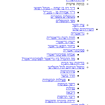
בנימה אישית
ד״ר רון בן יצחק – מנהל רפואי
ד"ר אמירה פז – מנכ"ל
מטופלים מספרים
מפי המטפלים
צרו קשר
ותים שלנו
גריאטריה
חוות דעת גריאטרית
ייעוץ גריאטרי
ביקור רופא גריאטר
פסיכוגריאטריה
אבחון פסיכוגריאטרי
מה ההבדל בין גריאטר לפסיכוגריאטר?
בדיקות עד הבית
טיפול ושיקום לגיל השלישי
פיזיותרפיה
חדר כושר
פעילות קבוצתית
ריפוי בעיסוק
נפילות
דיכאון
ריבוי תרופות
ירידה בזיכרון ודמנציה