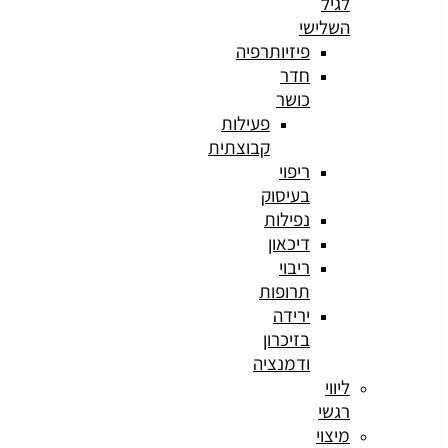
לגיל
השלישי
פיזיותרפיה
חדר
כושר
פעילות
קבוצתית
ריפוי
בעיסוק
נפילות
דיכאון
ריבוי
תרופות
ירידה
בזיכרון
ודמנציה
ליווי
רגשי
מיצוי