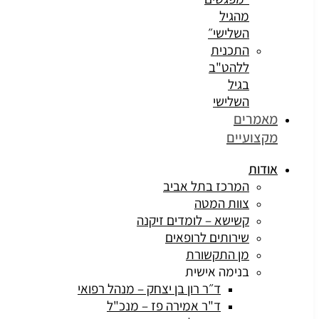
מהגיל
השלישי״
התכנית
ללהט"ב
בגיל
השלישי
מרים
צועיים
דות
המרכז בתל אביב
צוות המטה
קשישא – לומדים זיקנה
שירותים לרופאים
מן התקשורת
בנימה אישית
ד״ר רון בן יצחק – מנהל רפואי
ד"ר אמירה פז – מנכ"ל