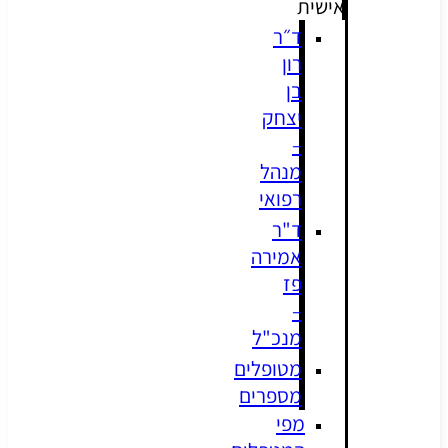
אישית
ד״ר
רון
בן
יצחק
–
מנהל
רפואי
ד"ר
אמירה
פז
–
מנכ"ל
מטופלים
מספרים
מפי