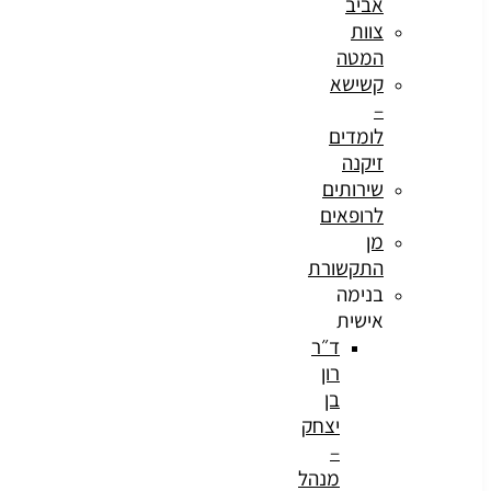
אביב
צוות
המטה
קשישא
–
לומדים
זיקנה
שירותים
לרופאים
מן
התקשורת
בנימה
אישית
ד״ר
רון
בן
יצחק
–
מנהל