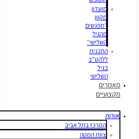
מועדון
מקוון
״מפגשים
מהגיל
השלישי״
התכנית
ללהט"ב
בגיל
השלישי
אמרים
צועיים
ודות
המרכז בתל אביב
צוות המטה