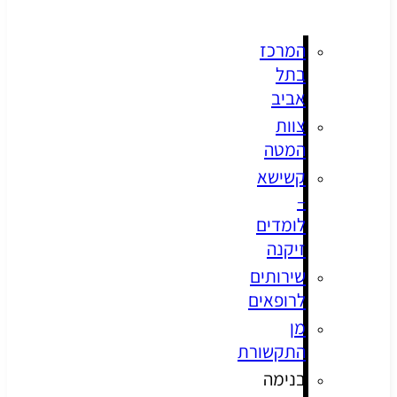
המרכז
בתל
אביב
צוות
המטה
קשישא
–
לומדים
זיקנה
שירותים
לרופאים
מן
התקשורת
בנימה