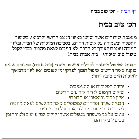
הכי טוב בבית
 בבית
תים אשר יסייעו באיזון המצב הרגשי והרפואי, בשיפור
מירה על איכות החיים, בסביבה המוכרת של הבית ובליווי
פת לאורך כל הדרך.
לא חייבים לצאת מהבית בכדי לקבל
ואיכותי – בית אבות בבית!
ול מיועדת להחליף אישפוז מוסדי (בית אבות) במצבים שונים
דורשים טיפול תומך לפרקי זמן קצובים ו/או ליווי מתמשך
ם טובה יותר:
ה תפקודית או קוגניטיבית
ם וקימום לאחר אירועים חריפים
ן פסיכוגריאטרי או תרופתי
ית שגרה וסדר יום למטופלים אשר מתקשים לצאת מהבית
רות תומכות בקהילה או טיפולים במכונים
 על בני משפחה מטפלים אשר זקוקים לסיוע יציב ולאורך זמן
ול ביקירהם