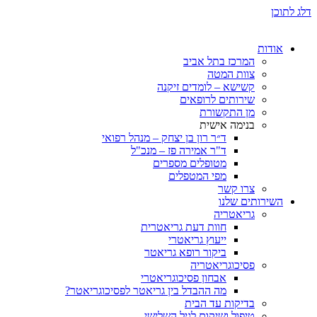
ת
המרכז בתל אביב
צוות המטה
קשישא – לומדים זיקנה
שירותים לרופאים
מן התקשורת
בנימה אישית
ד״ר רון בן יצחק – מנהל רפואי
ד"ר אמירה פז – מנכ"ל
מטופלים מספרים
מפי המטפלים
צרו קשר
ותים שלנו
גריאטריה
חוות דעת גריאטרית
ייעוץ גריאטרי
ביקור רופא גריאטר
פסיכוגריאטריה
אבחון פסיכוגריאטרי
מה ההבדל בין גריאטר לפסיכוגריאטר?
בדיקות עד הבית
טיפול ושיקום לגיל השלישי