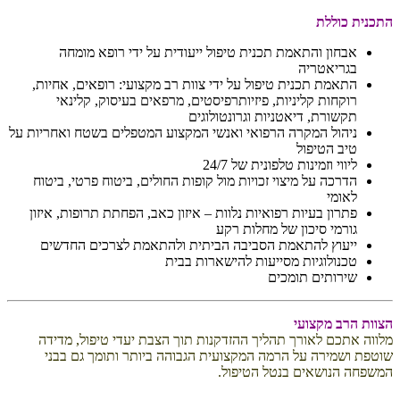
ללת
ן והתאמת תכנית טיפול ייעודית על ידי רופא מומחה
אטריה
ת תכנית טיפול על ידי צוות רב מקצועי: רופאים, אחיות,
ות קליניות, פיזיותרפיסטים, מרפאים בעיסוק, קלינאי
רת, דיאטניות וגרונטולוגים
ל המקרה הרפואי ואנשי המקצוע המטפלים בשטח ואחריות על
הטיפול
 וזמינות טלפונית של 24/7
ה על מיצוי זכויות מול קופות החולים, ביטוח פרטי, ביטוח
י
ן בעיות רפואיות נלוות – איזון כאב, הפחתת תרופות, איזון
י סיכון של מחלות רקע
ץ להתאמת הסביבה הביתית ולהתאמת לצרכים החדשים
לוגיות מסייעות להישארות בבית
תים תומכים
מקצועי
 לאורך תהליך ההזדקנות תוך הצבת יעדי טיפול, מדידה
רה על הרמה המקצועית הגבוהה ביותר ותומך גם בבני
ושאים בנטל הטיפול.