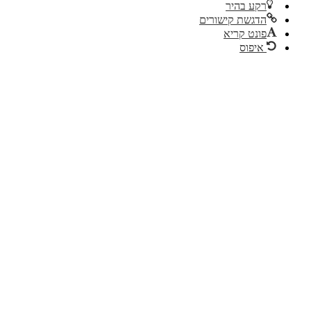
ע בהיר
גשת קישורים
נט קריא
יפוס