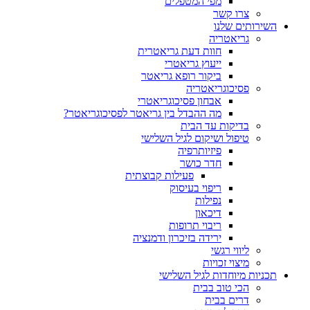
מפי המטפלים
צרו קשר
ותים שלנו
גריאטריה
חוות דעת גריאטרית
ייעוץ גריאטרי
ביקור רופא גריאטר
פסיכוגריאטריה
אבחון פסיכוגריאטרי
מה ההבדל בין גריאטר לפסיכוגריאטר?
בדיקות עד הבית
טיפול ושיקום לגיל השלישי
פיזיותרפיה
חדר כושר
פעילות קבוצתית
ריפוי בעיסוק
נפילות
דיכאון
ריבוי תרופות
ירידה בזיכרון ודמנציה
ליווי רגשי
מיצוי זכויות
ות מיוחדות לגיל השלישי
הכי טוב בבית
דרים בבית