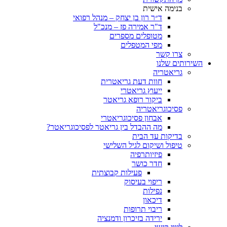
בנימה אישית
ד״ר רון בן יצחק – מנהל רפואי
ד"ר אמירה פז – מנכ"ל
מטופלים מספרים
מפי המטפלים
צרו קשר
ותים שלנו
גריאטריה
חוות דעת גריאטרית
ייעוץ גריאטרי
ביקור רופא גריאטר
פסיכוגריאטריה
אבחון פסיכוגריאטרי
מה ההבדל בין גריאטר לפסיכוגריאטר?
בדיקות עד הבית
טיפול ושיקום לגיל השלישי
פיזיותרפיה
חדר כושר
פעילות קבוצתית
ריפוי בעיסוק
נפילות
דיכאון
ריבוי תרופות
ירידה בזיכרון ודמנציה