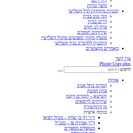
ליווי רגשי
מיצוי זכויות
ות מיוחדות לגיל השלישי
הכי טוב בבית
דרים בבית
פרח לב הזהב
שירותים תומכים
מועדון מקוון ״מפגשים מהגיל השלישי״
התכנית ללהט"ב בגיל השלישי
ים מקצועיים
Phone
ת
המרכז בתל אביב
צוות המטה
קשישא – לומדים זיקנה
שירותים לרופאים
מן התקשורת
בנימה אישית
ד״ר רון בן יצחק – מנהל רפואי
ד"ר אמירה פז – מנכ"ל
מטופלים מספרים