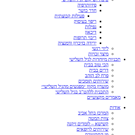
פיזיותרפיה
חדר כושר
פעילות קבוצתית
ריפוי בעיסוק
נפילות
דיכאון
ריבוי תרופות
ירידה בזיכרון ודמנציה
ליווי רגשי
מיצוי זכויות
ות מיוחדות לגיל השלישי
הכי טוב בבית
דרים בבית
פרח לב הזהב
שירותים תומכים
מועדון מקוון ״מפגשים מהגיל השלישי״
התכנית ללהט"ב בגיל השלישי
ים מקצועיים
ת
המרכז בתל אביב
צוות המטה
קשישא – לומדים זיקנה
שירותים לרופאים
מן התקשורת