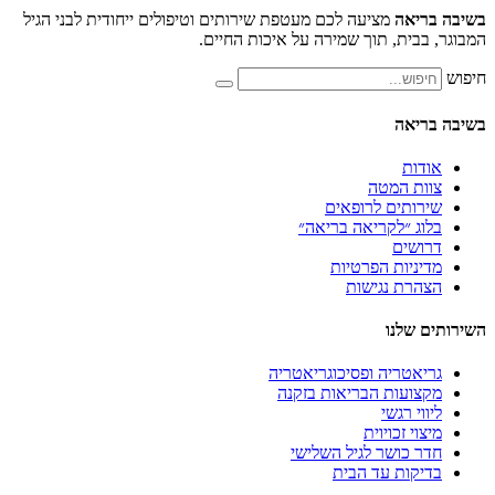
אה
מציעה לכם מעטפת שירותים וטיפולים ייחודית לבני הגיל
ית, תוך שמירה על איכות החיים.
אה
ת
 המטה
תים לרופאים
 ״לקריאה בריאה״
ים
יות הפרטיות
ת נגישות
לנו
טריה ופסיכוגריאטריה
עות הבריאות בזקנה
 רגשי
 זכויוית
כושר לגיל השלישי
ות עד הבית