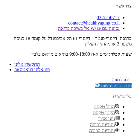
03-525
contact@healthyaging.c
Wa אל בשיבה בריאה
: דיזנגוף סנטר – דיזנגוף 61 תל אביבמגדל על קומה 18 כניסה
:
ימים א-ה 9:00-18:00 בתיאום מראש בלבד
התקשרו אלינו
פנו אלינו בוואטסאפ
גישות
דל טקסט
קטן טקסט
וני אפור
גודיות גבוהה
גודיות הפוכה