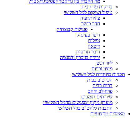
מה ההבדל בין גריאטר לפסיכוגריאטר?
בדיקות עד הבית
טיפול ושיקום לגיל השלישי
פיזיותרפיה
חדר כושר
פעילות קבוצתית
ריפוי בעיסוק
נפילות
דיכאון
ריבוי תרופות
ירידה בזיכרון ודמנציה
ליווי רגשי
מיצוי זכויות
ות מיוחדות לגיל השלישי
הכי טוב בבית
דרים בבית
פרח לב הזהב
שירותים תומכים
מועדון מקוון ״מפגשים מהגיל השלישי״
התכנית ללהט"ב בגיל השלישי
ים מקצועיים