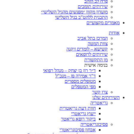
פרח לב הזהב
שירותים תומכים
מועדון מקוון ״מפגשים מהגיל השלישי״
התכנית ללהט"ב בגיל השלישי
ים מקצועיים
ת
המרכז בתל אביב
צוות המטה
קשישא – לומדים זיקנה
שירותים לרופאים
מן התקשורת
בנימה אישית
ד״ר רון בן יצחק – מנהל רפואי
ד"ר אמירה פז – מנכ"ל
מטופלים מספרים
מפי המטפלים
צרו קשר
ותים שלנו
גריאטריה
חוות דעת גריאטרית
ייעוץ גריאטרי
ביקור רופא גריאטר
פסיכוגריאטריה
אבחון פסיכוגריאטרי