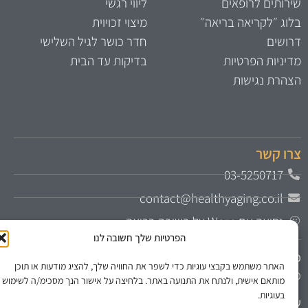
ירותים לרופאים
ליווי רגשי
לוג ״לקריאה בריאה״
מיצוי זכויוית
רושים
חדר כושר לגיל השלישי
דיניות הפרטיות
בדיקות עד הבית
צהרת נגישות
רו קשר
03-5250717
contact@healthyaging.co.il
נסיעה עם Waze אל בשיבה בריאה
הפרטיות שלך חשובה לנו
תובת
: דיזנגוף סנטר – דיזנגוף 61 תל אביבמגדל על קומה 18
האתר משתמש בקבצי עוגיות כדי לשפר את החוויה שלך, להציג מודעות או תוכן
יסה משער 3 או מהחניון העליון
מותאם אישית, ולנתח את התנועה באתר. בלחיצה על אישור הנך מסכימ/ה לשימוש
בעוגיות.
עות קבלה:
ימים א-ה 9:00-18:00 בתיאום מראש בלבד