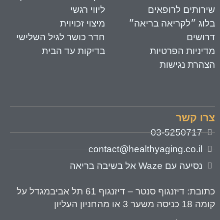
ירותים לרופאים
ליווי רגשי
לוג ״לקריאה בריאה״
מיצוי זכויוית
רושים
חדר כושר לגיל השלישי
דיניות הפרטיות
בדיקות עד הבית
צהרת נגישות
רו קשר
03-5250717
contact@healthyaging.co.il
נסיעה עם Waze אל בשיבה בריאה
תובת
: דיזנגוף סנטר – דיזנגוף 61 תל אביבמגדל על
 18 כניסה משער 3 או מהחניון העליון