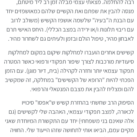
בה להחלמה. מצאתי עצמי מבלה זמן רב ליד מיטתם,
נסה להבין את שפתם ואת הקשיים שלהם כמאושפזים יחד
ם הבנת ה"בעיה" שלשמה אושפז הקשיש (משולב לרוב
ם ריבוי תלונות ו/או ירידה במצב הכללי). היחס האישי תרם
אבחון מהיר, טיפול הולם ובזמן ולעיתים גם לשחרור מהיר.
שישים אחרים הועברו למחלקות שיקום במקום למחלקות
יעודיות מורכבות לצורך שיפור תפקודי ורפואי כאשר המטרה
פקוד עצמאי יותר וחזרה לקהילה (בית, דיור מוגן). עם הזמן
פכתי להיות "הרופא של הקשישים" במחלקה, זה שמקשיב
הם ומצליח להבין את מצבם המנטאלי והרפואי.
סיפוק הרב שחשתי בהחזרת קשיש ש"אפסו" סיכוייו
כאורה, למצב תפקודי עצמאי, האהבה שלי לקשישים (גם
לה שאינם בני משפחתי) יחד עם התקשורת המיוחדת שאני
קיים עמם, הביאו אותי לתחושה שזהו הייעוד שלי. החוויה