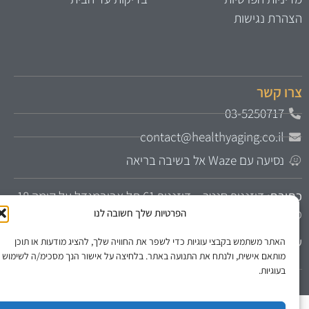
צהרת נגישות
רו קשר
03-5250717
contact@healthyaging.co.il
נסיעה עם Waze אל בשיבה בריאה
תובת
: דיזנגוף סנטר – דיזנגוף 61 תל אביבמגדל על קומה 18
יסה משער 3 או מהחניון העליון
הפרטיות שלך חשובה לנו
עות קבלה:
ימים א-ה 9:00-18:00 בתיאום מראש בלבד
האתר משתמש בקבצי עוגיות כדי לשפר את החוויה שלך, להציג מודעות או תוכן
מותאם אישית, ולנתח את התנועה באתר. בלחיצה על אישור הנך מסכימ/ה לשימוש
בעוגיות.