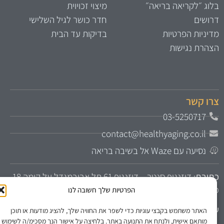
לוג ״לקריאה בריאה״
מיצוי זכויוית
רושים
חדר כושר לגיל השלישי
דיניות הפרטיות
בדיקות עד הבית
צהרת נגישות
רו קשר
03-5250717
contact@healthyaging.co.il
נסיעה עם Waze אל בשיבה בריאה
תובת
: דיזנגוף סנטר – דיזנגוף 61 תל אביבמגדל על קומה 18
יסה משער 3 או מהחניון העליון
הפרטיות שלך חשובה לנו
עות קבלה:
ימים א-ה 9:00-18:00 בתיאום מראש בלבד
האתר משתמש בקבצי עוגיות כדי לשפר את החוויה שלך, להציג מודעות או תוכן
מותאם אישית, ולנתח את התנועה באתר. בלחיצה על אישור הנך מסכימ/ה לשימוש