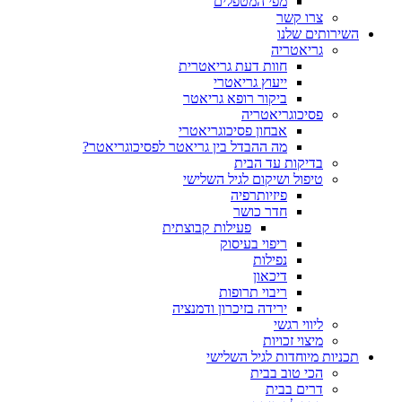
מפי המטפלים
צרו קשר
ותים שלנו
גריאטריה
חוות דעת גריאטרית
ייעוץ גריאטרי
ביקור רופא גריאטר
פסיכוגריאטריה
אבחון פסיכוגריאטרי
מה ההבדל בין גריאטר לפסיכוגריאטר?
בדיקות עד הבית
טיפול ושיקום לגיל השלישי
פיזיותרפיה
חדר כושר
פעילות קבוצתית
ריפוי בעיסוק
נפילות
דיכאון
ריבוי תרופות
ירידה בזיכרון ודמנציה
ליווי רגשי
מיצוי זכויות
ות מיוחדות לגיל השלישי
הכי טוב בבית
דרים בבית