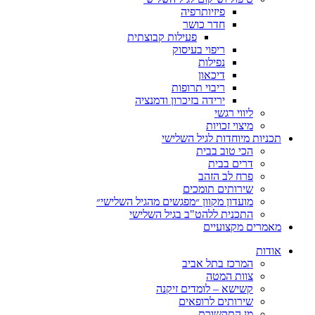
פיזיותרפיה
חדר כושר
פעילות קבוצתית
ריפוי בעיסוק
נפילות
דיכאון
ריבוי תרופות
ירידה בזיכרון ודמנציה
ליווי רגשי
מיצוי זכויות
ות מיוחדות לגיל השלישי
הכי טוב בבית
דרים בבית
פרח לב הזהב
שירותים תומכים
מועדון מקוון ״מפגשים מהגיל השלישי״
התכנית ללהט"ב בגיל השלישי
ים מקצועיים
ת
המרכז בתל אביב
צוות המטה
קשישא – לומדים זיקנה
שירותים לרופאים
מן התקשורת