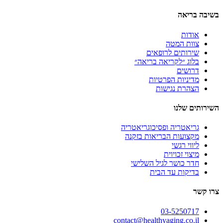
אה
ת
 המטה
תים לרופאים
 ״לקריאה בריאה״
ים
יות הפרטיות
ת נגישות
לנו
טריה ופסיכוגריאטריה
עות הבריאות בזקנה
 רגשי
 זכויוית
כושר לגיל השלישי
ות עד הבית
03-525
contact@healthyaging.c