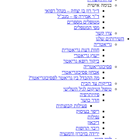
בנימה אישית
ד״ר רון בן יצחק – מנהל רפואי
ד"ר אמירה פז – מנכ"ל
מטופלים מספרים
מפי המטפלים
צרו קשר
ותים שלנו
גריאטריה
חוות דעת גריאטרית
ייעוץ גריאטרי
ביקור רופא גריאטר
פסיכוגריאטריה
אבחון פסיכוגריאטרי
מה ההבדל בין גריאטר לפסיכוגריאטר?
בדיקות עד הבית
טיפול ושיקום לגיל השלישי
פיזיותרפיה
חדר כושר
פעילות קבוצתית
ריפוי בעיסוק
נפילות
דיכאון
ריבוי תרופות
ירידה בזיכרון ודמנציה