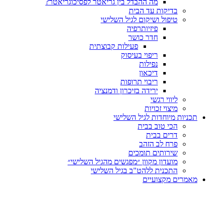
מה ההבדל בין גריאטר לפסיכוגריאטר?
בדיקות עד הבית
טיפול ושיקום לגיל השלישי
פיזיותרפיה
חדר כושר
פעילות קבוצתית
ריפוי בעיסוק
נפילות
דיכאון
ריבוי תרופות
ירידה בזיכרון ודמנציה
ליווי רגשי
מיצוי זכויות
ות מיוחדות לגיל השלישי
הכי טוב בבית
דרים בבית
פרח לב הזהב
שירותים תומכים
מועדון מקוון ״מפגשים מהגיל השלישי״
התכנית ללהט"ב בגיל השלישי
ים מקצועיים