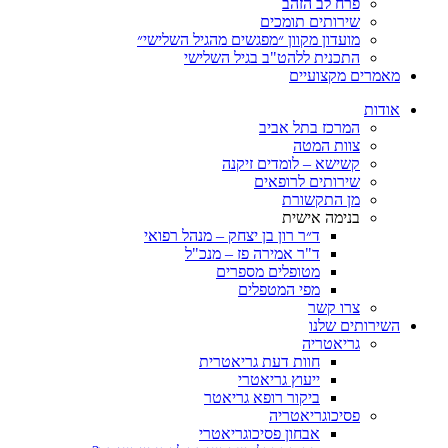
פרח לב הזהב
שירותים תומכים
מועדון מקוון ״מפגשים מהגיל השלישי״
התכנית ללהט"ב בגיל השלישי
ים מקצועיים
ת
המרכז בתל אביב
צוות המטה
קשישא – לומדים זיקנה
שירותים לרופאים
מן התקשורת
בנימה אישית
ד״ר רון בן יצחק – מנהל רפואי
ד"ר אמירה פז – מנכ"ל
מטופלים מספרים
מפי המטפלים
צרו קשר
ותים שלנו
גריאטריה
חוות דעת גריאטרית
ייעוץ גריאטרי
ביקור רופא גריאטר
פסיכוגריאטריה
אבחון פסיכוגריאטרי