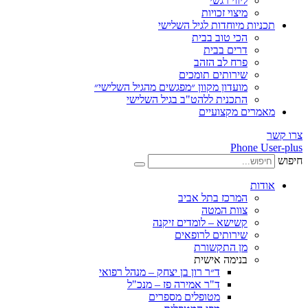
ליווי רגשי
מיצוי זכויות
ות מיוחדות לגיל השלישי
הכי טוב בבית
דרים בבית
פרח לב הזהב
שירותים תומכים
מועדון מקוון ״מפגשים מהגיל השלישי״
התכנית ללהט"ב בגיל השלישי
ים מקצועיים
Phone
ת
המרכז בתל אביב
צוות המטה
קשישא – לומדים זיקנה
שירותים לרופאים
מן התקשורת
בנימה אישית
ד״ר רון בן יצחק – מנהל רפואי
ד"ר אמירה פז – מנכ"ל
מטופלים מספרים