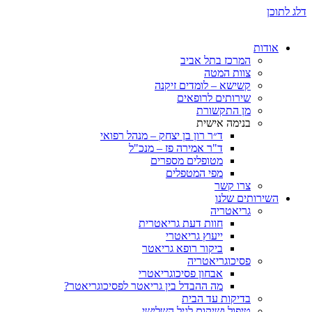
ת
המרכז בתל אביב
צוות המטה
קשישא – לומדים זיקנה
שירותים לרופאים
מן התקשורת
בנימה אישית
ד״ר רון בן יצחק – מנהל רפואי
ד"ר אמירה פז – מנכ"ל
מטופלים מספרים
מפי המטפלים
צרו קשר
ותים שלנו
גריאטריה
חוות דעת גריאטרית
ייעוץ גריאטרי
ביקור רופא גריאטר
פסיכוגריאטריה
אבחון פסיכוגריאטרי
מה ההבדל בין גריאטר לפסיכוגריאטר?
בדיקות עד הבית
טיפול ושיקום לגיל השלישי