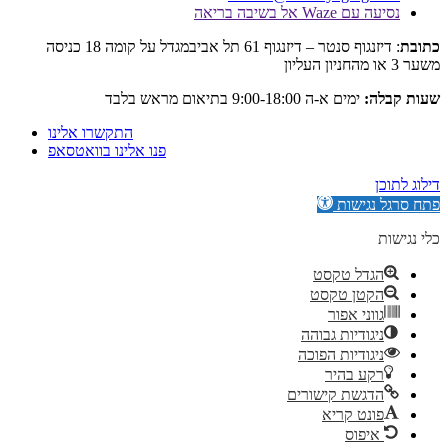
Wa אל בשיבה בריאה
: דיזנגוף סנטר – דיזנגוף 61 תל אביבמגדל על קומה 18 כניסה
:
ימים א-ה 9:00-18:00 בתיאום מראש בלבד
התקשרו אלינו
פנו אלינו בוואטסאפ
גישות
דל טקסט
קטן טקסט
וני אפור
גודיות גבוהה
גודיות הפוכה
ע בהיר
גשת קישורים
נט קריא
יפוס