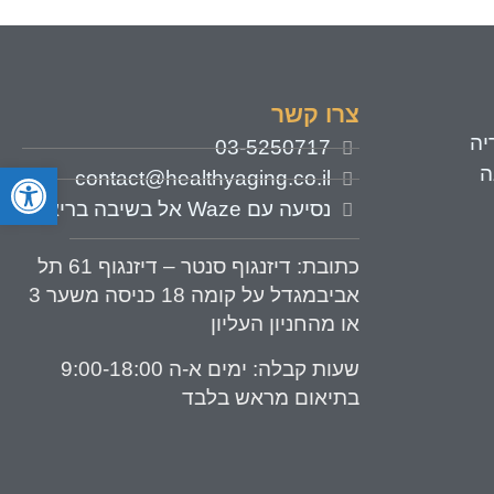
צרו קשר
יה
03-5250717
פתח סרגל
ה
contact@healthyaging.co.il
נסיעה עם Waze אל בשיבה בריאה
כתובת
: דיזנגוף סנטר – דיזנגוף 61 תל
אביבמגדל על קומה 18 כניסה משער 3
או מהחניון העליון
שעות קבלה:
ימים א-ה 9:00-18:00
בתיאום מראש בלבד