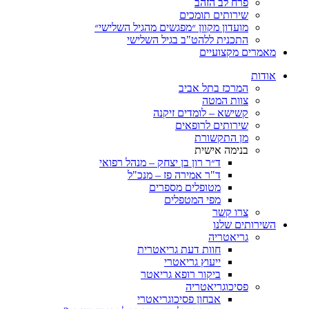
פרח לב הזהב
שירותים תומכים
מועדון מקוון ״מפגשים מהגיל השלישי״
התכנית ללהט"ב בגיל השלישי
ים מקצועיים
ת
המרכז בתל אביב
צוות המטה
קשישא – לומדים זיקנה
שירותים לרופאים
מן התקשורת
בנימה אישית
ד״ר רון בן יצחק – מנהל רפואי
ד"ר אמירה פז – מנכ"ל
מטופלים מספרים
מפי המטפלים
צרו קשר
ותים שלנו
גריאטריה
חוות דעת גריאטרית
ייעוץ גריאטרי
ביקור רופא גריאטר
פסיכוגריאטריה
אבחון פסיכוגריאטרי