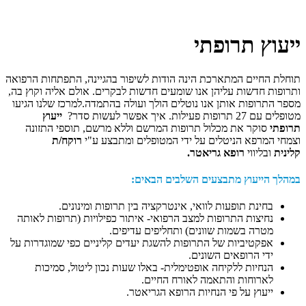
 תרופתי
ם המתארכת הינה הודות לשיפור בהגיינה, התפתחות הרפואה
שות עליהן אנו שומעים חדשות לבקרים. אולם אליה וקוץ בה,
ות אותן אנו נוטלים הולך ועולה בהתמדה.
למרכז שלנו הגיעו
עשות סדר?
ייעוץ
ר את מכלול תרופות המרשם וללא מרשם, תוספי התזונה
א הניטלים על ידי המטופלים ומתבצע ע"י
רוקח/ת
וי
רופא גריאטר.
עוץ מתבצעים השלבים הבאים:
ת תופעות לוואי, אינטרקציה בין תרופות ומינונים.
ות התרופות למצב הרפואי- איתור כפילויות (תרופות לאותה
 בשמות שוונים) ותחליפים עדיפים.
יביות של התרופות להשגת יעדים קליניים כפי שמוגדרות על
הרופאים השונים.
ות ללקיחה אופטימלית- באלו שעות נכון ליטול, סמיכות
חות והתאמה לאורח החיים.
ץ על פי הנחיות הרופא הגריאטר.