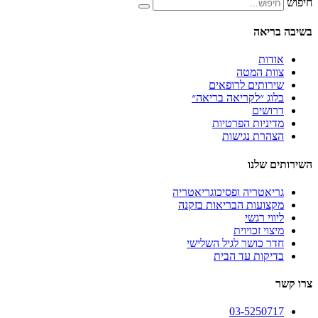
אה
ת
 המטה
תים לרופאים
 ״לקריאה בריאה״
ים
יות הפרטיות
ת נגישות
לנו
טריה ופסיכוגריאטריה
עות הבריאות בזקנה
 רגשי
 זכויוית
כושר לגיל השלישי
ות עד הבית
03-525