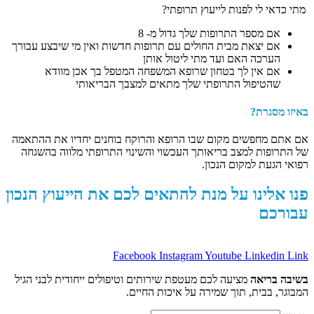
י לפנות לייעוץ תרופתי?
ספר התרופות שלך גדול מ- 8
צאת מבית החולים עם תרופות חדשות ואין מי שיבצע עבורך
ה האם ועד מתי ליטול אותן
ין לך בטחון שרופא המשפחה המטפל בך
אכן מוודא
פול התרופתי שלך מתאים למצבך הבריאותי
ת?
פשים מקום שבו הרופא והרוקח בוחנים יחדיו את ההתאמה
 למצב בריאותך העכשוי והשינוי התרופתי מלווה בהשגחה
 למקום הנכון.
נו על מנת להתאים לכם את הייעוץ הנכון
Facebook
Instagram
Youtube
Lin
אה
מציעה לכם מעטפת שירותים וטיפולים ייחודית לבני הגיל
ית, תוך שמירה על איכות החיים.