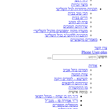
ליווי רגשי
מיצוי זכויות
ות מיוחדות לגיל השלישי
הכי טוב בבית
דרים בבית
פרח לב הזהב
שירותים תומכים
מועדון מקוון ״מפגשים מהגיל השלישי״
התכנית ללהט"ב בגיל השלישי
ים מקצועיים
Phone
ת
המרכז בתל אביב
צוות המטה
קשישא – לומדים זיקנה
שירותים לרופאים
מן התקשורת
בנימה אישית
ד״ר רון בן יצחק – מנהל רפואי
ד"ר אמירה פז – מנכ"ל
מטופלים מספרים