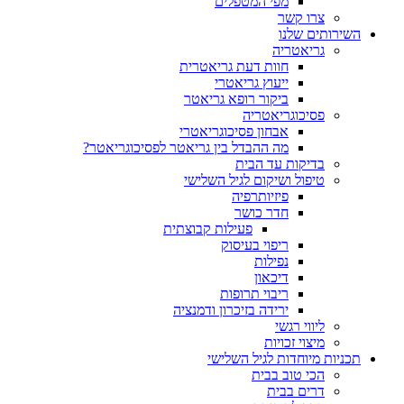
מפי המטפלים
צרו קשר
ותים שלנו
גריאטריה
חוות דעת גריאטרית
ייעוץ גריאטרי
ביקור רופא גריאטר
פסיכוגריאטריה
אבחון פסיכוגריאטרי
מה ההבדל בין גריאטר לפסיכוגריאטר?
בדיקות עד הבית
טיפול ושיקום לגיל השלישי
פיזיותרפיה
חדר כושר
פעילות קבוצתית
ריפוי בעיסוק
נפילות
דיכאון
ריבוי תרופות
ירידה בזיכרון ודמנציה
ליווי רגשי
מיצוי זכויות
ות מיוחדות לגיל השלישי
הכי טוב בבית
דרים בבית