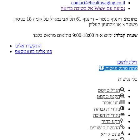
contact@healthyaging.c
Wa אל בשיבה בריאה
: דיזנגוף סנטר – דיזנגוף 61 תל אביבמגדל על קומה 18 כניסה
:
ימים א-ה 9:00-18:00 בתיאום מראש בלבד
התקשרו אלינו
פנו אלינו בוואטסאפ
גישות
דל טקסט
קטן טקסט
וני אפור
גודיות גבוהה
גודיות הפוכה
ע בהיר
גשת קישורים
נט קריא