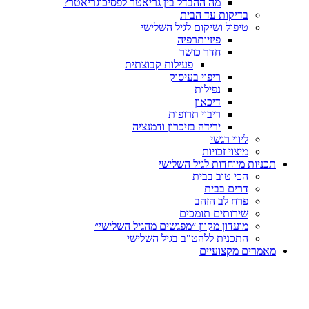
מה ההבדל בין גריאטר לפסיכוגריאטר?
בדיקות עד הבית
טיפול ושיקום לגיל השלישי
פיזיותרפיה
חדר כושר
פעילות קבוצתית
ריפוי בעיסוק
נפילות
דיכאון
ריבוי תרופות
ירידה בזיכרון ודמנציה
ליווי רגשי
מיצוי זכויות
ות מיוחדות לגיל השלישי
הכי טוב בבית
דרים בבית
פרח לב הזהב
שירותים תומכים
מועדון מקוון ״מפגשים מהגיל השלישי״
התכנית ללהט"ב בגיל השלישי
ים מקצועיים