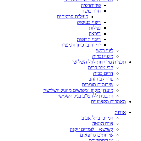
פיזיותרפיה
חדר כושר
פעילות קבוצתית
ריפוי בעיסוק
נפילות
דיכאון
ריבוי תרופות
ירידה בזיכרון ודמנציה
ליווי רגשי
מיצוי זכויות
ות מיוחדות לגיל השלישי
הכי טוב בבית
דרים בבית
פרח לב הזהב
שירותים תומכים
מועדון מקוון ״מפגשים מהגיל השלישי״
התכנית ללהט"ב בגיל השלישי
ים מקצועיים
ת
המרכז בתל אביב
צוות המטה
קשישא – לומדים זיקנה
שירותים לרופאים
מן התקשורת