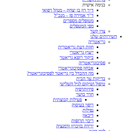
בנימה אישית
ד״ר רון בן יצחק – מנהל רפואי
ד"ר אמירה פז – מנכ"ל
מטופלים מספרים
מפי המטפלים
צרו קשר
ותים שלנו
גריאטריה
חוות דעת גריאטרית
ייעוץ גריאטרי
ביקור רופא גריאטר
פסיכוגריאטריה
אבחון פסיכוגריאטרי
מה ההבדל בין גריאטר לפסיכוגריאטר?
בדיקות עד הבית
טיפול ושיקום לגיל השלישי
פיזיותרפיה
חדר כושר
פעילות קבוצתית
ריפוי בעיסוק
נפילות
דיכאון
ריבוי תרופות
ירידה בזיכרון ודמנציה