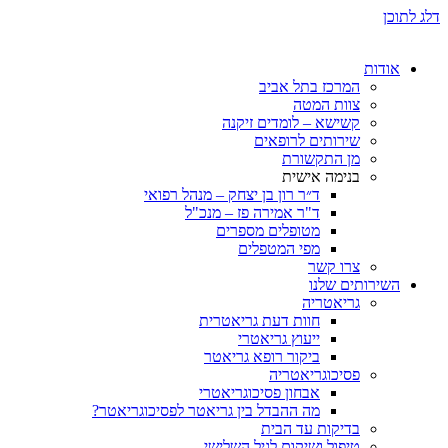
ת
המרכז בתל אביב
צוות המטה
קשישא – לומדים זיקנה
שירותים לרופאים
מן התקשורת
בנימה אישית
ד״ר רון בן יצחק – מנהל רפואי
ד"ר אמירה פז – מנכ"ל
מטופלים מספרים
מפי המטפלים
צרו קשר
ותים שלנו
גריאטריה
חוות דעת גריאטרית
ייעוץ גריאטרי
ביקור רופא גריאטר
פסיכוגריאטריה
אבחון פסיכוגריאטרי
מה ההבדל בין גריאטר לפסיכוגריאטר?
בדיקות עד הבית
טיפול ושיקום לגיל השלישי