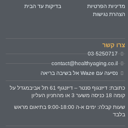
דיניות הפרטיות
בדיקות עד הבית
צהרת נגישות
רו קשר
03-5250717
contact@healthyaging.co.il
נסיעה עם Waze אל בשיבה בריאה
תובת
: דיזנגוף סנטר – דיזנגוף 61 תל אביבמגדל על
 18 כניסה משער 3 או מהחניון העליון
עות קבלה:
ימים א-ה 9:00-18:00 בתיאום מראש
לבד