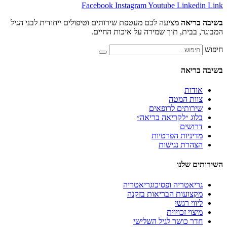
Facebook
Instagram
Youtube
Lin
אה
מציעה לכם מעטפת שירותים וטיפולים ייחודית לבני הגיל
ית, תוך שמירה על איכות החיים.
אה
ת
 המטה
תים לרופאים
 ״לקריאה בריאה״
ים
יות הפרטיות
ת נגישות
לנו
טריה ופסיכוגריאטריה
עות הבריאות בזקנה
 רגשי
 זכויוית
כושר לגיל השלישי