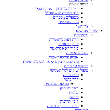
בנימה אישית
ד״ר רון בן יצחק – מנהל רפואי
ד"ר אמירה פז – מנכ"ל
מטופלים מספרים
מפי המטפלים
צרו קשר
ותים שלנו
גריאטריה
חוות דעת גריאטרית
ייעוץ גריאטרי
ביקור רופא גריאטר
פסיכוגריאטריה
אבחון פסיכוגריאטרי
מה ההבדל בין גריאטר לפסיכוגריאטר?
בדיקות עד הבית
טיפול ושיקום לגיל השלישי
פיזיותרפיה
חדר כושר
פעילות קבוצתית
ריפוי בעיסוק
נפילות
דיכאון
ריבוי תרופות
ירידה בזיכרון ודמנציה