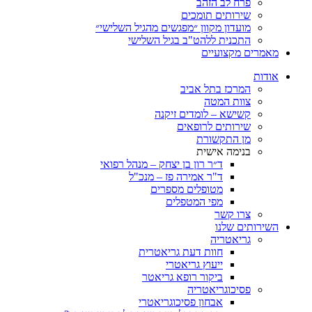
פרח לב הזהב
שירותים תומכים
מועדון מקוון ״מפגשים מהגיל השלישי״
התכנית ללהט"ב בגיל השלישי
ים מקצועיים
ת
המרכז בתל אביב
צוות המטה
קשישא – לומדים זיקנה
שירותים לרופאים
מן התקשורת
בנימה אישית
ד״ר רון בן יצחק – מנהל רפואי
ד"ר אמירה פז – מנכ"ל
מטופלים מספרים
מפי המטפלים
צרו קשר
ותים שלנו
גריאטריה
חוות דעת גריאטרית
ייעוץ גריאטרי
ביקור רופא גריאטר
פסיכוגריאטריה
אבחון פסיכוגריאטרי