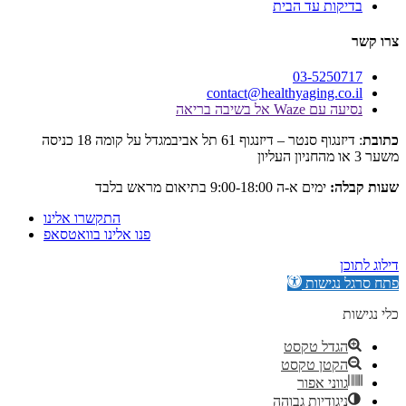
ות עד הבית
03-525
contact@healthyaging.c
Wa אל בשיבה בריאה
: דיזנגוף סנטר – דיזנגוף 61 תל אביבמגדל על קומה 18 כניסה
:
ימים א-ה 9:00-18:00 בתיאום מראש בלבד
התקשרו אלינו
פנו אלינו בוואטסאפ
גישות
דל טקסט
קטן טקסט
וני אפור
גודיות גבוהה