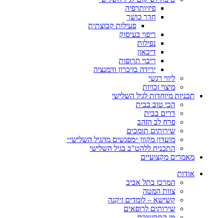
פיזיותרפיה
חדר כושר
פעילות קבוצתית
ריפוי בעיסוק
נפילות
דיכאון
ריבוי תרופות
ירידה בזיכרון ודמנציה
ליווי רגשי
מיצוי זכויות
ות מיוחדות לגיל השלישי
הכי טוב בבית
דרים בבית
פרח לב הזהב
שירותים תומכים
מועדון מקוון ״מפגשים מהגיל השלישי״
התכנית ללהט"ב בגיל השלישי
ים מקצועיים
ת
המרכז בתל אביב
צוות המטה
קשישא – לומדים זיקנה
שירותים לרופאים
מן התקשורת