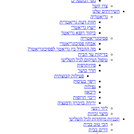
מפי המטפלים
צרו קשר
ותים שלנו
גריאטריה
חוות דעת גריאטרית
ייעוץ גריאטרי
ביקור רופא גריאטר
פסיכוגריאטריה
אבחון פסיכוגריאטרי
מה ההבדל בין גריאטר לפסיכוגריאטר?
בדיקות עד הבית
טיפול ושיקום לגיל השלישי
פיזיותרפיה
חדר כושר
פעילות קבוצתית
ריפוי בעיסוק
נפילות
דיכאון
ריבוי תרופות
ירידה בזיכרון ודמנציה
ליווי רגשי
מיצוי זכויות
ות מיוחדות לגיל השלישי
הכי טוב בבית
דרים בבית