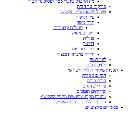
מה ההבדל בין גריאטר לפסיכוגריאטר?
בדיקות עד הבית
טיפול ושיקום לגיל השלישי
פיזיותרפיה
חדר כושר
פעילות קבוצתית
ריפוי בעיסוק
נפילות
דיכאון
ריבוי תרופות
ירידה בזיכרון ודמנציה
ליווי רגשי
מיצוי זכויות
ות מיוחדות לגיל השלישי
הכי טוב בבית
דרים בבית
פרח לב הזהב
שירותים תומכים
מועדון מקוון ״מפגשים מהגיל השלישי״
התכנית ללהט"ב בגיל השלישי
ים מקצועיים