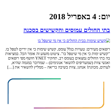
 2018
ולים עמוסים והקשישים בסכנה
דים: טעויות בגלל עומס, קשיש שימות כי אין ידיים לטפל בו.
 כי אין מי שיטפל בו". ציטוט מזעזע זה אומר הכל. במציאות
בה בתי החולים נמצאים בעומס רב, תחקיר YNET חושף מפי רופאים
 (שמעדיפים להשאר אנונימים) – שמדובר במגמה שהיא,
ונת! אנחנו, צוות בשיבה בריאה – ממליץ להשאיר את […]