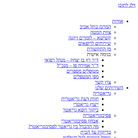
ת
המרכז בתל אביב
צוות המטה
קשישא – לומדים זיקנה
שירותים לרופאים
מן התקשורת
בנימה אישית
ד״ר רון בן יצחק – מנהל רפואי
ד"ר אמירה פז – מנכ"ל
מטופלים מספרים
מפי המטפלים
צרו קשר
ותים שלנו
גריאטריה
חוות דעת גריאטרית
ייעוץ גריאטרי
ביקור רופא גריאטר
פסיכוגריאטריה
אבחון פסיכוגריאטרי
מה ההבדל בין גריאטר לפסיכוגריאטר?
בדיקות עד הבית
טיפול ושיקום לגיל השלישי