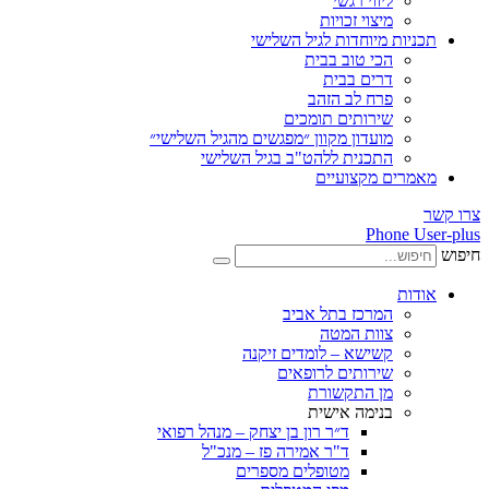
ליווי רגשי
מיצוי זכויות
ות מיוחדות לגיל השלישי
הכי טוב בבית
דרים בבית
פרח לב הזהב
שירותים תומכים
מועדון מקוון ״מפגשים מהגיל השלישי״
התכנית ללהט"ב בגיל השלישי
ים מקצועיים
Phone
ת
המרכז בתל אביב
צוות המטה
קשישא – לומדים זיקנה
שירותים לרופאים
מן התקשורת
בנימה אישית
ד״ר רון בן יצחק – מנהל רפואי
ד"ר אמירה פז – מנכ"ל
מטופלים מספרים