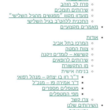
פרח לב הזהב
שירותים תומכים
מועדון מקוון ״מפגשים מהגיל השלישי״
התכנית ללהט"ב בגיל השלישי
רים מקצועיים
ות
המרכז בתל אביב
צוות המטה
קשישא – לומדים זיקנה
שירותים לרופאים
מן התקשורת
בנימה אישית
ד״ר רון בן יצחק – מנהל רפואי
ד"ר אמירה פז – מנכ"ל
מטופלים מספרים
מפי המטפלים
צרו קשר
רותים שלנו