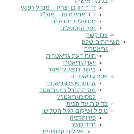
בנימה אישית
ד״ר רון בן יצחק – מנהל רפואי
ד"ר אמירה פז – מנכ"ל
מטופלים מספרים
מפי המטפלים
צרו קשר
רותים שלנו
גריאטריה
חוות דעת גריאטרית
ייעוץ גריאטרי
ביקור רופא גריאטר
פסיכוגריאטריה
אבחון פסיכוגריאטרי
מה ההבדל בין גריאטר
לפסיכוגריאטר?
בדיקות עד הבית
טיפול ושיקום לגיל השלישי
פיזיותרפיה
חדר כושר
פעילות קבוצתית