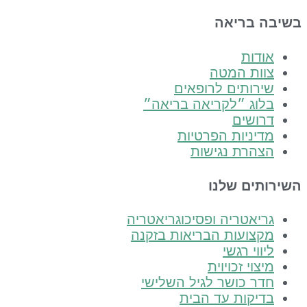
בריאה
ות
ת המטה
ותים לרופאים
ג ״לקריאה בריאה״
שים
ניות הפרטיות
רת נגישות
ם שלנו
אטריה ופסיכוגריאטריה
ועות הבריאות בזקנה
י רגשי
י זכויוית
 כושר לגיל השלישי
קות עד הבית