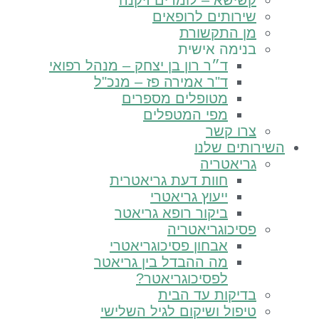
קשישא – לומדים זיקנה
שירותים לרופאים
מן התקשורת
בנימה אישית
ד״ר רון בן יצחק – מנהל רפואי
ד"ר אמירה פז – מנכ"ל
מטופלים מספרים
מפי המטפלים
צרו קשר
רותים שלנו
גריאטריה
חוות דעת גריאטרית
ייעוץ גריאטרי
ביקור רופא גריאטר
פסיכוגריאטריה
אבחון פסיכוגריאטרי
מה ההבדל בין גריאטר
לפסיכוגריאטר?
בדיקות עד הבית
טיפול ושיקום לגיל השלישי