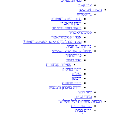
מפי המטפלים
צרו קשר
ותים שלנו
גריאטריה
חוות דעת גריאטרית
ייעוץ גריאטרי
ביקור רופא גריאטר
פסיכוגריאטריה
אבחון פסיכוגריאטרי
מה ההבדל בין גריאטר לפסיכוגריאטר?
בדיקות עד הבית
טיפול ושיקום לגיל השלישי
פיזיותרפיה
חדר כושר
פעילות קבוצתית
ריפוי בעיסוק
נפילות
דיכאון
ריבוי תרופות
ירידה בזיכרון ודמנציה
ליווי רגשי
מיצוי זכויות
ות מיוחדות לגיל השלישי
הכי טוב בבית
דרים בבית