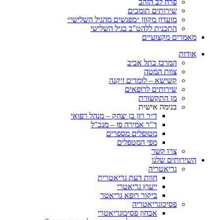
פרח לב הזהב
שירותים תומכים
מועדון מקוון ״מפגשים מהגיל השלישי״
התכנית ללהט"ב בגיל השלישי
ים מקצועיים
ת
המרכז בתל אביב
צוות המטה
קשישא – לומדים זיקנה
שירותים לרופאים
מן התקשורת
בנימה אישית
ד״ר רון בן יצחק – מנהל רפואי
ד"ר אמירה פז – מנכ"ל
מטופלים מספרים
מפי המטפלים
צרו קשר
ותים שלנו
גריאטריה
חוות דעת גריאטרית
ייעוץ גריאטרי
ביקור רופא גריאטר
פסיכוגריאטריה
אבחון פסיכוגריאטרי