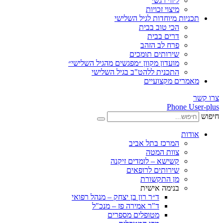
ליווי רגשי
מיצוי זכויות
ות מיוחדות לגיל השלישי
הכי טוב בבית
דרים בבית
פרח לב הזהב
שירותים תומכים
מועדון מקוון ״מפגשים מהגיל השלישי״
התכנית ללהט"ב בגיל השלישי
ים מקצועיים
Phone
ת
המרכז בתל אביב
צוות המטה
קשישא – לומדים זיקנה
שירותים לרופאים
מן התקשורת
בנימה אישית
ד״ר רון בן יצחק – מנהל רפואי
ד"ר אמירה פז – מנכ"ל
מטופלים מספרים