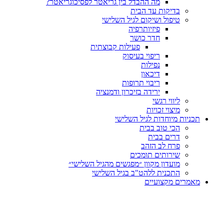
מה ההבדל בין גריאטר לפסיכוגריאטר?
בדיקות עד הבית
טיפול ושיקום לגיל השלישי
פיזיותרפיה
חדר כושר
פעילות קבוצתית
ריפוי בעיסוק
נפילות
דיכאון
ריבוי תרופות
ירידה בזיכרון ודמנציה
ליווי רגשי
מיצוי זכויות
ות מיוחדות לגיל השלישי
הכי טוב בבית
דרים בבית
פרח לב הזהב
שירותים תומכים
מועדון מקוון ״מפגשים מהגיל השלישי״
התכנית ללהט"ב בגיל השלישי
ים מקצועיים