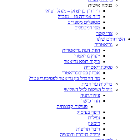
בנימה אישית
ד״ר רון בן יצחק – מנהל רפואי
ד"ר אמירה פז – מנכ"ל
מטופלים מספרים
מפי המטפלים
צרו קשר
ותים שלנו
גריאטריה
חוות דעת גריאטרית
ייעוץ גריאטרי
ביקור רופא גריאטר
פסיכוגריאטריה
אבחון פסיכוגריאטרי
מה ההבדל בין גריאטר לפסיכוגריאטר?
בדיקות עד הבית
טיפול ושיקום לגיל השלישי
פיזיותרפיה
חדר כושר
פעילות קבוצתית
ריפוי בעיסוק
נפילות
דיכאון
ריבוי תרופות
ירידה בזיכרון ודמנציה