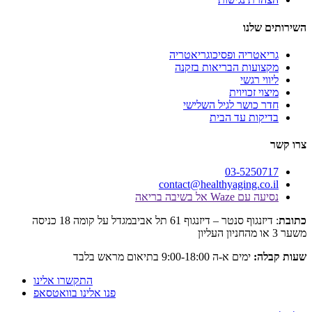
לנו
טריה ופסיכוגריאטריה
עות הבריאות בזקנה
 רגשי
 זכויוית
כושר לגיל השלישי
ות עד הבית
03-525
contact@healthyaging.c
Wa אל בשיבה בריאה
: דיזנגוף סנטר – דיזנגוף 61 תל אביבמגדל על קומה 18 כניסה
:
ימים א-ה 9:00-18:00 בתיאום מראש בלבד
התקשרו אלינו
פנו אלינו בוואטסאפ