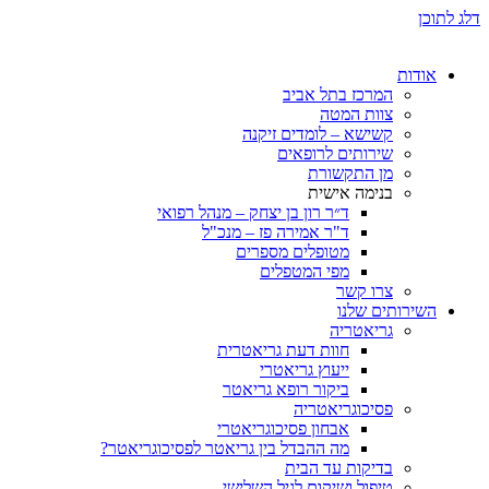
ת
המרכז בתל אביב
צוות המטה
קשישא – לומדים זיקנה
שירותים לרופאים
מן התקשורת
בנימה אישית
ד״ר רון בן יצחק – מנהל רפואי
ד"ר אמירה פז – מנכ"ל
מטופלים מספרים
מפי המטפלים
צרו קשר
ותים שלנו
גריאטריה
חוות דעת גריאטרית
ייעוץ גריאטרי
ביקור רופא גריאטר
פסיכוגריאטריה
אבחון פסיכוגריאטרי
מה ההבדל בין גריאטר לפסיכוגריאטר?
בדיקות עד הבית
טיפול ושיקום לגיל השלישי