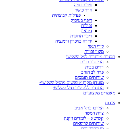
פיזיותרפיה
חדר כושר
פעילות קבוצתית
ריפוי בעיסוק
נפילות
דיכאון
ריבוי תרופות
ירידה בזיכרון ודמנציה
ליווי רגשי
מיצוי זכויות
ות מיוחדות לגיל השלישי
הכי טוב בבית
דרים בבית
פרח לב הזהב
שירותים תומכים
מועדון מקוון ״מפגשים מהגיל השלישי״
התכנית ללהט"ב בגיל השלישי
ים מקצועיים
ת
המרכז בתל אביב
צוות המטה
קשישא – לומדים זיקנה
שירותים לרופאים
מן התקשורת