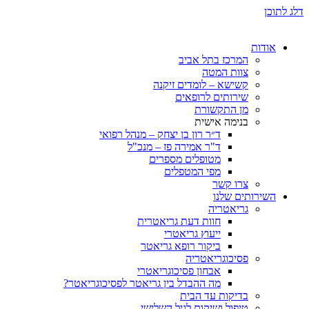
דלג לתוכן
אודות
המרכז בתל אביב
צוות המטה
קשישא – לומדים זיקנה
שירותים לרופאים
מן התקשורת
בנימה אישית
ד״ר רון בן יצחק – מנהל רפואי
ד"ר אמירה פז – מנכ"ל
מטופלים מספרים
מפי המטפלים
צרו קשר
השירותים שלנו
גריאטריה
חוות דעת גריאטרית
ייעוץ גריאטרי
ביקור רופא גריאטר
פסיכוגריאטריה
אבחון פסיכוגריאטרי
מה ההבדל בין גריאטר לפסיכוגריאטר?
בדיקות עד הבית
טיפול ושיקום לגיל השלישי