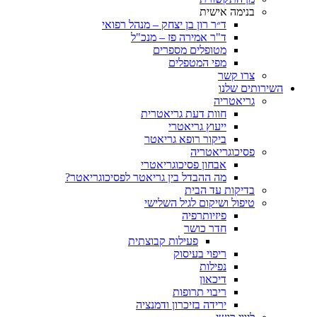
בנימה אישית
ד״ר רון בן יצחק – מנהל רפואי
ד"ר אמירה פז – מנכ"ל
מטופלים מספרים
מפי המטפלים
צרו קשר
השירותים שלנו
גריאטריה
חוות דעת גריאטרית
ייעוץ גריאטרי
ביקור רופא גריאטר
פסיכוגריאטריה
אבחון פסיכוגריאטרי
מה ההבדל בין גריאטר לפסיכוגריאטר?
בדיקות עד הבית
טיפול ושיקום לגיל השלישי
פיזיותרפיה
חדר כושר
פעילות קבוצתית
ריפוי בעיסוק
נפילות
דיכאון
ריבוי תרופות
ירידה בזיכרון ודמנציה