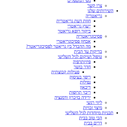
מפי המטפלים
צרו קשר
השירותים שלנו
גריאטריה
חוות דעת גריאטרית
ייעוץ גריאטרי
ביקור רופא גריאטר
פסיכוגריאטריה
אבחון פסיכוגריאטרי
מה ההבדל בין גריאטר לפסיכוגריאטר?
בדיקות עד הבית
טיפול ושיקום לגיל השלישי
פיזיותרפיה
חדר כושר
פעילות קבוצתית
ריפוי בעיסוק
נפילות
דיכאון
ריבוי תרופות
ירידה בזיכרון ודמנציה
ליווי רגשי
מיצוי זכויות
תכניות מיוחדות לגיל השלישי
הכי טוב בבית
דרים בבית