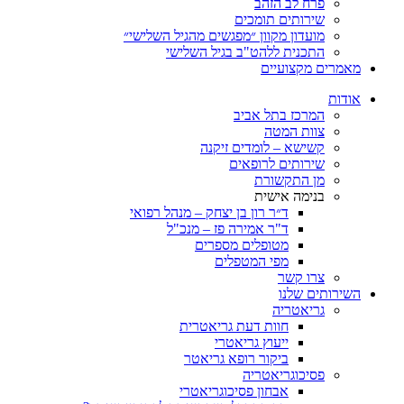
פרח לב הזהב
שירותים תומכים
מועדון מקוון ״מפגשים מהגיל השלישי״
התכנית ללהט"ב בגיל השלישי
מאמרים מקצועיים
אודות
המרכז בתל אביב
צוות המטה
קשישא – לומדים זיקנה
שירותים לרופאים
מן התקשורת
בנימה אישית
ד״ר רון בן יצחק – מנהל רפואי
ד"ר אמירה פז – מנכ"ל
מטופלים מספרים
מפי המטפלים
צרו קשר
השירותים שלנו
גריאטריה
חוות דעת גריאטרית
ייעוץ גריאטרי
ביקור רופא גריאטר
פסיכוגריאטריה
אבחון פסיכוגריאטרי