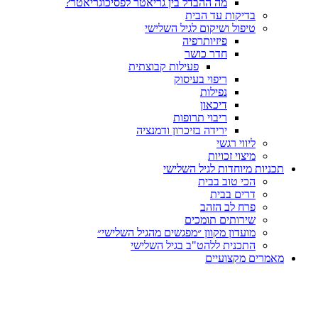
מה ההבדל בין גריאטר לפסיכוגריאטר?
בדיקות עד הבית
טיפול ושיקום לגיל השלישי
פיזיותרפיה
חדר כושר
פעילות קבוצתית
ריפוי בעיסוק
נפילות
דיכאון
ריבוי תרופות
ירידה בזיכרון ודמנציה
ליווי רגשי
מיצוי זכויות
תכניות מיוחדות לגיל השלישי
הכי טוב בבית
דרים בבית
פרח לב הזהב
שירותים תומכים
מועדון מקוון ״מפגשים מהגיל השלישי״
התכנית ללהט"ב בגיל השלישי
מאמרים מקצועיים