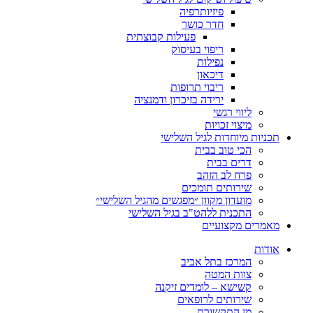
פיזיותרפיה
חדר כושר
פעילות קבוצתית
ריפוי בעיסוק
נפילות
דיכאון
ריבוי תרופות
ירידה בזיכרון ודמנציה
ליווי רגשי
מיצוי זכויות
תכניות מיוחדות לגיל השלישי
הכי טוב בבית
דרים בבית
פרח לב הזהב
שירותים תומכים
מועדון מקוון ״מפגשים מהגיל השלישי״
התכנית ללהט"ב בגיל השלישי
מאמרים מקצועיים
אודות
המרכז בתל אביב
צוות המטה
קשישא – לומדים זיקנה
שירותים לרופאים
מן התקשורת