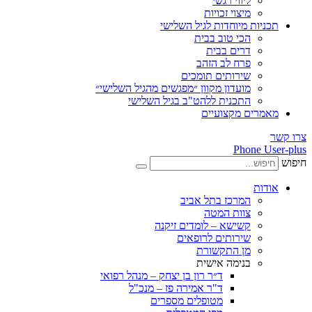
ליווי רגשי
מיצוי זכויות
תכניות מיוחדות לגיל השלישי
הכי טוב בבית
דרים בבית
פרח לב הזהב
שירותים תומכים
מועדון מקוון ״מפגשים מהגיל השלישי״
התכנית ללהט"ב בגיל השלישי
מאמרים מקצועיים
צרו קשר
Phone
User-plus
חיפוש
אודות
המרכז בתל אביב
צוות המטה
קשישא – לומדים זיקנה
שירותים לרופאים
מן התקשורת
בנימה אישית
ד״ר רון בן יצחק – מנהל רפואי
ד"ר אמירה פז – מנכ"ל
מטופלים מספרים