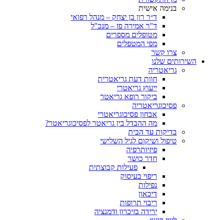
בנימה אישית
ד״ר רון בן יצחק – מנהל רפואי
ד"ר אמירה פז – מנכ"ל
מטופלים מספרים
מפי המטפלים
צרו קשר
ותים שלנו
גריאטריה
חוות דעת גריאטרית
ייעוץ גריאטרי
ביקור רופא גריאטר
פסיכוגריאטריה
אבחון פסיכוגריאטרי
מה ההבדל בין גריאטר לפסיכוגריאטר?
בדיקות עד הבית
טיפול ושיקום לגיל השלישי
פיזיותרפיה
חדר כושר
פעילות קבוצתית
ריפוי בעיסוק
נפילות
דיכאון
ריבוי תרופות
ירידה בזיכרון ודמנציה