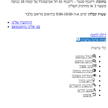
: דיזנגוף סנטר – דיזנגוף 61 תל אביבמגדל על קומה 18 כניסה
:
ימים א-ה 9:00-18:00 בתיאום מראש בלבד
התקשרו אלינו
פנו אלינו בוואטסאפ
גישות
דל טקסט
קטן טקסט
וני אפור
גודיות גבוהה
גודיות הפוכה
ע בהיר
גשת קישורים
נט קריא
יפוס