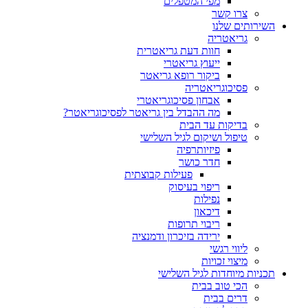
מפי המטפלים
צרו קשר
ותים שלנו
גריאטריה
חוות דעת גריאטרית
ייעוץ גריאטרי
ביקור רופא גריאטר
פסיכוגריאטריה
אבחון פסיכוגריאטרי
מה ההבדל בין גריאטר לפסיכוגריאטר?
בדיקות עד הבית
טיפול ושיקום לגיל השלישי
פיזיותרפיה
חדר כושר
פעילות קבוצתית
ריפוי בעיסוק
נפילות
דיכאון
ריבוי תרופות
ירידה בזיכרון ודמנציה
ליווי רגשי
מיצוי זכויות
ות מיוחדות לגיל השלישי
הכי טוב בבית
דרים בבית