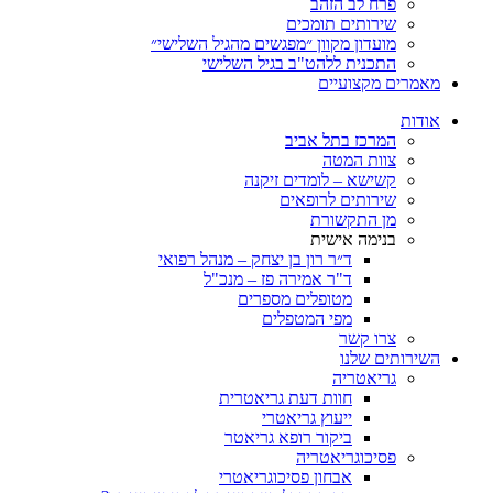
פרח לב הזהב
שירותים תומכים
מועדון מקוון ״מפגשים מהגיל השלישי״
התכנית ללהט"ב בגיל השלישי
ים מקצועיים
ת
המרכז בתל אביב
צוות המטה
קשישא – לומדים זיקנה
שירותים לרופאים
מן התקשורת
בנימה אישית
ד״ר רון בן יצחק – מנהל רפואי
ד"ר אמירה פז – מנכ"ל
מטופלים מספרים
מפי המטפלים
צרו קשר
ותים שלנו
גריאטריה
חוות דעת גריאטרית
ייעוץ גריאטרי
ביקור רופא גריאטר
פסיכוגריאטריה
אבחון פסיכוגריאטרי