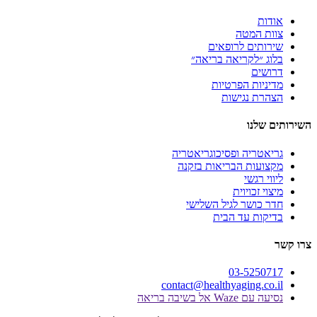
ת
 המטה
תים לרופאים
 ״לקריאה בריאה״
ים
יות הפרטיות
ת נגישות
לנו
טריה ופסיכוגריאטריה
עות הבריאות בזקנה
 רגשי
 זכויוית
כושר לגיל השלישי
ות עד הבית
03-525
contact@healthyaging.c
Wa אל בשיבה בריאה