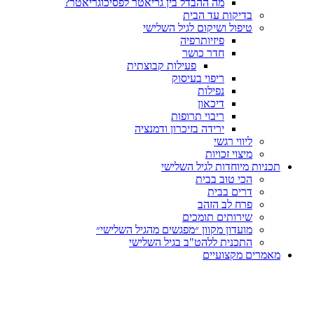
מה ההבדל בין גריאטר לפסיכוגריאטר?
בדיקות עד הבית
טיפול ושיקום לגיל השלישי
פיזיותרפיה
חדר כושר
פעילות קבוצתית
ריפוי בעיסוק
נפילות
דיכאון
ריבוי תרופות
ירידה בזיכרון ודמנציה
ליווי רגשי
מיצוי זכויות
ות מיוחדות לגיל השלישי
הכי טוב בבית
דרים בבית
פרח לב הזהב
שירותים תומכים
מועדון מקוון ״מפגשים מהגיל השלישי״
התכנית ללהט"ב בגיל השלישי
ים מקצועיים