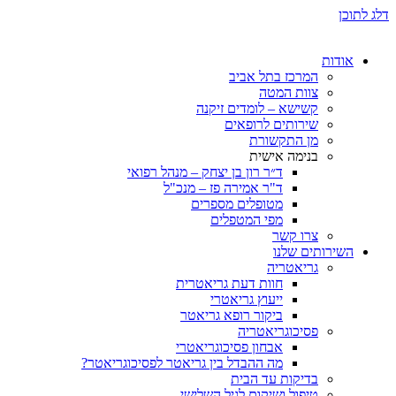
ת
המרכז בתל אביב
צוות המטה
קשישא – לומדים זיקנה
שירותים לרופאים
מן התקשורת
בנימה אישית
ד״ר רון בן יצחק – מנהל רפואי
ד"ר אמירה פז – מנכ"ל
מטופלים מספרים
מפי המטפלים
צרו קשר
ותים שלנו
גריאטריה
חוות דעת גריאטרית
ייעוץ גריאטרי
ביקור רופא גריאטר
פסיכוגריאטריה
אבחון פסיכוגריאטרי
מה ההבדל בין גריאטר לפסיכוגריאטר?
בדיקות עד הבית
טיפול ושיקום לגיל השלישי