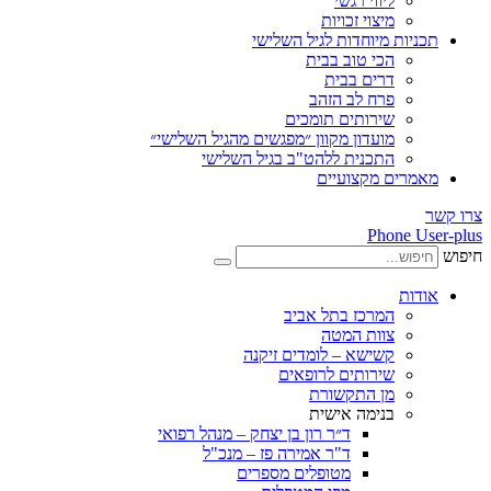
ליווי רגשי
מיצוי זכויות
ות מיוחדות לגיל השלישי
הכי טוב בבית
דרים בבית
פרח לב הזהב
שירותים תומכים
מועדון מקוון ״מפגשים מהגיל השלישי״
התכנית ללהט"ב בגיל השלישי
ים מקצועיים
Phone
ת
המרכז בתל אביב
צוות המטה
קשישא – לומדים זיקנה
שירותים לרופאים
מן התקשורת
בנימה אישית
ד״ר רון בן יצחק – מנהל רפואי
ד"ר אמירה פז – מנכ"ל
מטופלים מספרים