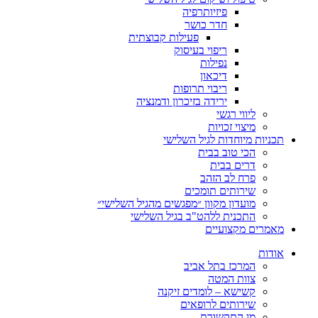
פיזיותרפיה
חדר כושר
פעילות קבוצתית
ריפוי בעיסוק
נפילות
דיכאון
ריבוי תרופות
ירידה בזיכרון ודמנציה
ליווי רגשי
מיצוי זכויות
ות מיוחדות לגיל השלישי
הכי טוב בבית
דרים בבית
פרח לב הזהב
שירותים תומכים
מועדון מקוון ״מפגשים מהגיל השלישי״
התכנית ללהט"ב בגיל השלישי
ים מקצועיים
ת
המרכז בתל אביב
צוות המטה
קשישא – לומדים זיקנה
שירותים לרופאים
מן התקשורת