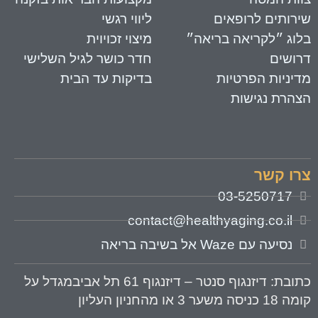
ירותים לרופאים
ליווי רגשי
לוג ״לקריאה בריאה״
מיצוי זכויוית
רושים
חדר כושר לגיל השלישי
דיניות הפרטיות
בדיקות עד הבית
צהרת נגישות
רו קשר
03-5250717
contact@healthyaging.co.il
נסיעה עם Waze אל בשיבה בריאה
תובת
: דיזנגוף סנטר – דיזנגוף 61 תל אביבמגדל על
 18 כניסה משער 3 או מהחניון העליון