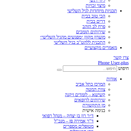
ליווי רגשי
מיצוי זכויות
ות מיוחדות לגיל השלישי
הכי טוב בבית
דרים בבית
פרח לב הזהב
שירותים תומכים
מועדון מקוון ״מפגשים מהגיל השלישי״
התכנית ללהט"ב בגיל השלישי
ים מקצועיים
Phone
ת
המרכז בתל אביב
צוות המטה
קשישא – לומדים זיקנה
שירותים לרופאים
מן התקשורת
בנימה אישית
ד״ר רון בן יצחק – מנהל רפואי
ד"ר אמירה פז – מנכ"ל
מטופלים מספרים