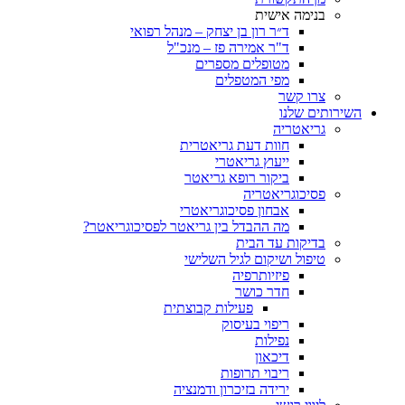
בנימה אישית
ד״ר רון בן יצחק – מנהל רפואי
ד"ר אמירה פז – מנכ"ל
מטופלים מספרים
מפי המטפלים
צרו קשר
ותים שלנו
גריאטריה
חוות דעת גריאטרית
ייעוץ גריאטרי
ביקור רופא גריאטר
פסיכוגריאטריה
אבחון פסיכוגריאטרי
מה ההבדל בין גריאטר לפסיכוגריאטר?
בדיקות עד הבית
טיפול ושיקום לגיל השלישי
פיזיותרפיה
חדר כושר
פעילות קבוצתית
ריפוי בעיסוק
נפילות
דיכאון
ריבוי תרופות
ירידה בזיכרון ודמנציה