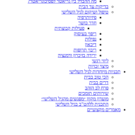
מה ההבדל בין גריאטר לפסיכוגריאטר?
בדיקות עד הבית
טיפול ושיקום לגיל השלישי
פיזיותרפיה
חדר כושר
פעילות קבוצתית
ריפוי בעיסוק
נפילות
דיכאון
ריבוי תרופות
ירידה בזיכרון ודמנציה
ליווי רגשי
מיצוי זכויות
ות מיוחדות לגיל השלישי
הכי טוב בבית
דרים בבית
פרח לב הזהב
שירותים תומכים
מועדון מקוון ״מפגשים מהגיל השלישי״
התכנית ללהט"ב בגיל השלישי
ים מקצועיים