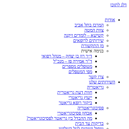
ת
המרכז בתל אביב
צוות המטה
קשישא – לומדים זיקנה
שירותים לרופאים
מן התקשורת
בנימה אישית
ד״ר רון בן יצחק – מנהל רפואי
ד"ר אמירה פז – מנכ"ל
מטופלים מספרים
מפי המטפלים
צרו קשר
ותים שלנו
גריאטריה
חוות דעת גריאטרית
ייעוץ גריאטרי
ביקור רופא גריאטר
פסיכוגריאטריה
אבחון פסיכוגריאטרי
מה ההבדל בין גריאטר לפסיכוגריאטר?
בדיקות עד הבית
טיפול ושיקום לגיל השלישי