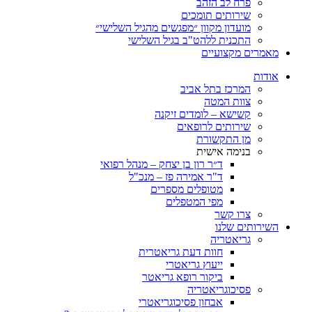
פרח לב הזהב
שירותים תומכים
מועדון מקוון ״מפגשים מהגיל השלישי״
התכנית ללהט"ב בגיל השלישי
ים מקצועיים
ת
המרכז בתל אביב
צוות המטה
קשישא – לומדים זיקנה
שירותים לרופאים
מן התקשורת
בנימה אישית
ד״ר רון בן יצחק – מנהל רפואי
ד"ר אמירה פז – מנכ"ל
מטופלים מספרים
מפי המטפלים
צרו קשר
ותים שלנו
גריאטריה
חוות דעת גריאטרית
ייעוץ גריאטרי
ביקור רופא גריאטר
פסיכוגריאטריה
אבחון פסיכוגריאטרי