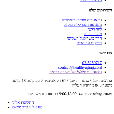
לנו
טריה ופסיכוגריאטריה
עות הבריאות בזקנה
 רגשי
 זכויוית
כושר לגיל השלישי
ות עד הבית
03-525
contact@healthyaging.c
Wa אל בשיבה בריאה
: דיזנגוף סנטר – דיזנגוף 61 תל אביבמגדל על קומה 18 כניסה
:
ימים א-ה 9:00-18:00 בתיאום מראש בלבד
התקשרו אלינו
פנו אלינו בוואטסאפ