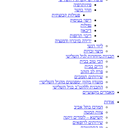
פיזיותרפיה
חדר כושר
פעילות קבוצתית
ריפוי בעיסוק
נפילות
דיכאון
ריבוי תרופות
ירידה בזיכרון ודמנציה
ליווי רגשי
מיצוי זכויות
ות מיוחדות לגיל השלישי
הכי טוב בבית
דרים בבית
פרח לב הזהב
שירותים תומכים
מועדון מקוון ״מפגשים מהגיל השלישי״
התכנית ללהט"ב בגיל השלישי
ים מקצועיים
ת
המרכז בתל אביב
צוות המטה
קשישא – לומדים זיקנה
שירותים לרופאים
מן התקשורת