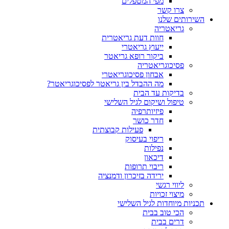
מפי המטפלים
צרו קשר
ותים שלנו
גריאטריה
חוות דעת גריאטרית
ייעוץ גריאטרי
ביקור רופא גריאטר
פסיכוגריאטריה
אבחון פסיכוגריאטרי
מה ההבדל בין גריאטר לפסיכוגריאטר?
בדיקות עד הבית
טיפול ושיקום לגיל השלישי
פיזיותרפיה
חדר כושר
פעילות קבוצתית
ריפוי בעיסוק
נפילות
דיכאון
ריבוי תרופות
ירידה בזיכרון ודמנציה
ליווי רגשי
מיצוי זכויות
ות מיוחדות לגיל השלישי
הכי טוב בבית
דרים בבית