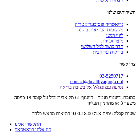
לנו
טריה ופסיכוגריאטריה
עות הבריאות בזקנה
 רגשי
 זכויוית
כושר לגיל השלישי
ות עד הבית
03-525
contact@healthyaging.c
Wa אל בשיבה בריאה
: דיזנגוף סנטר – דיזנגוף 61 תל אביבמגדל על קומה 18 כניסה
:
ימים א-ה 9:00-18:00 בתיאום מראש בלבד
התקשרו אלינו
פנו אלינו בוואטסאפ