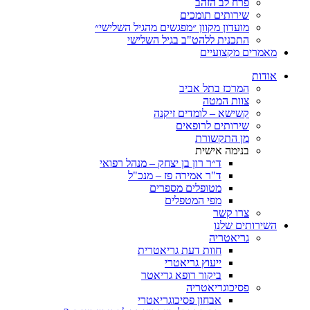
פרח לב הזהב
שירותים תומכים
מועדון מקוון ״מפגשים מהגיל השלישי״
התכנית ללהט"ב בגיל השלישי
ים מקצועיים
ת
המרכז בתל אביב
צוות המטה
קשישא – לומדים זיקנה
שירותים לרופאים
מן התקשורת
בנימה אישית
ד״ר רון בן יצחק – מנהל רפואי
ד"ר אמירה פז – מנכ"ל
מטופלים מספרים
מפי המטפלים
צרו קשר
ותים שלנו
גריאטריה
חוות דעת גריאטרית
ייעוץ גריאטרי
ביקור רופא גריאטר
פסיכוגריאטריה
אבחון פסיכוגריאטרי