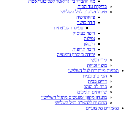
מה ההבדל בין גריאטר לפסיכוגריאטר?
בדיקות עד הבית
טיפול ושיקום לגיל השלישי
פיזיותרפיה
חדר כושר
פעילות קבוצתית
ריפוי בעיסוק
נפילות
דיכאון
ריבוי תרופות
ירידה בזיכרון ודמנציה
ליווי רגשי
מיצוי זכויות
ות מיוחדות לגיל השלישי
הכי טוב בבית
דרים בבית
פרח לב הזהב
שירותים תומכים
מועדון מקוון ״מפגשים מהגיל השלישי״
התכנית ללהט"ב בגיל השלישי
ים מקצועיים