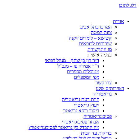
ת
המרכז בתל אביב
צוות המטה
קשישא – לומדים זיקנה
שירותים לרופאים
מן התקשורת
בנימה אישית
ד״ר רון בן יצחק – מנהל רפואי
ד"ר אמירה פז – מנכ"ל
מטופלים מספרים
מפי המטפלים
צרו קשר
ותים שלנו
גריאטריה
חוות דעת גריאטרית
ייעוץ גריאטרי
ביקור רופא גריאטר
פסיכוגריאטריה
אבחון פסיכוגריאטרי
מה ההבדל בין גריאטר לפסיכוגריאטר?
בדיקות עד הבית
טיפול ושיקום לגיל השלישי