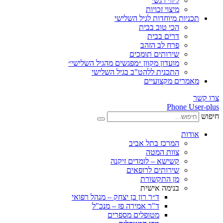
ליווי רגשי
מיצוי זכויות
ות מיוחדות לגיל השלישי
הכי טוב בבית
דרים בבית
פרח לב הזהב
שירותים תומכים
מועדון מקוון ״מפגשים מהגיל השלישי״
התכנית ללהט"ב בגיל השלישי
ים מקצועיים
Phone
ת
המרכז בתל אביב
צוות המטה
קשישא – לומדים זיקנה
שירותים לרופאים
מן התקשורת
בנימה אישית
ד״ר רון בן יצחק – מנהל רפואי
ד"ר אמירה פז – מנכ"ל
מטופלים מספרים