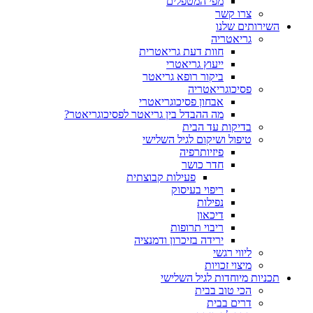
מפי המטפלים
צרו קשר
ותים שלנו
גריאטריה
חוות דעת גריאטרית
ייעוץ גריאטרי
ביקור רופא גריאטר
פסיכוגריאטריה
אבחון פסיכוגריאטרי
מה ההבדל בין גריאטר לפסיכוגריאטר?
בדיקות עד הבית
טיפול ושיקום לגיל השלישי
פיזיותרפיה
חדר כושר
פעילות קבוצתית
ריפוי בעיסוק
נפילות
דיכאון
ריבוי תרופות
ירידה בזיכרון ודמנציה
ליווי רגשי
מיצוי זכויות
ות מיוחדות לגיל השלישי
הכי טוב בבית
דרים בבית