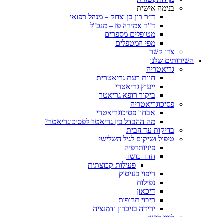
בנימה אישית
ד״ר רון בן יצחק – מנהל רפואי
ד"ר אמירה פז – מנכ"ל
מטופלים מספרים
מפי המטפלים
צרו קשר
ותים שלנו
גריאטריה
חוות דעת גריאטרית
ייעוץ גריאטרי
ביקור רופא גריאטר
פסיכוגריאטריה
אבחון פסיכוגריאטרי
מה ההבדל בין גריאטר לפסיכוגריאטר?
בדיקות עד הבית
טיפול ושיקום לגיל השלישי
פיזיותרפיה
חדר כושר
פעילות קבוצתית
ריפוי בעיסוק
נפילות
דיכאון
ריבוי תרופות
ירידה בזיכרון ודמנציה