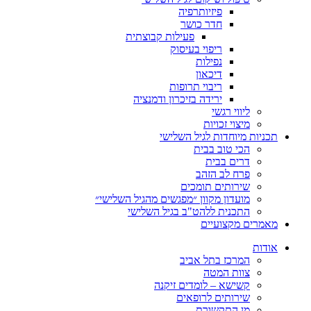
פיזיותרפיה
חדר כושר
פעילות קבוצתית
ריפוי בעיסוק
נפילות
דיכאון
ריבוי תרופות
ירידה בזיכרון ודמנציה
ליווי רגשי
מיצוי זכויות
ות מיוחדות לגיל השלישי
הכי טוב בבית
דרים בבית
פרח לב הזהב
שירותים תומכים
מועדון מקוון ״מפגשים מהגיל השלישי״
התכנית ללהט"ב בגיל השלישי
ים מקצועיים
ת
המרכז בתל אביב
צוות המטה
קשישא – לומדים זיקנה
שירותים לרופאים
מן התקשורת