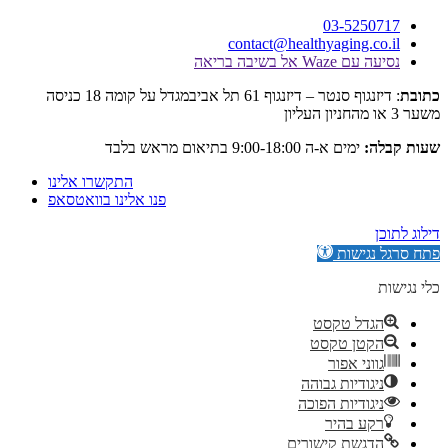
03-525
contact@healthyaging.c
Wa אל בשיבה בריאה
: דיזנגוף סנטר – דיזנגוף 61 תל אביבמגדל על קומה 18 כניסה
:
ימים א-ה 9:00-18:00 בתיאום מראש בלבד
התקשרו אלינו
פנו אלינו בוואטסאפ
גישות
דל טקסט
קטן טקסט
וני אפור
גודיות גבוהה
גודיות הפוכה
ע בהיר
גשת קישורים