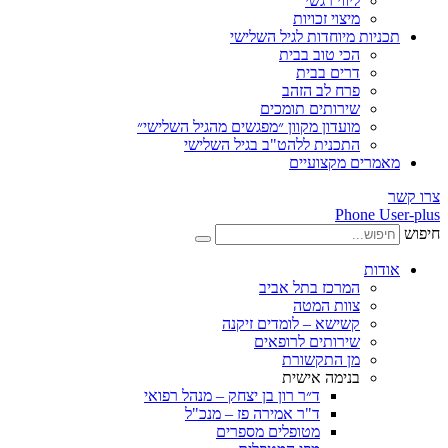
ליווי רגשי
מיצוי זכויות
ות מיוחדות לגיל השלישי
הכי טוב בבית
דרים בבית
פרח לב הזהב
שירותים תומכים
מועדון מקוון ״מפגשים מהגיל השלישי״
התכנית ללהט"ב בגיל השלישי
ים מקצועיים
Phone
ת
המרכז בתל אביב
צוות המטה
קשישא – לומדים זיקנה
שירותים לרופאים
מן התקשורת
בנימה אישית
ד״ר רון בן יצחק – מנהל רפואי
ד"ר אמירה פז – מנכ"ל
מטופלים מספרים