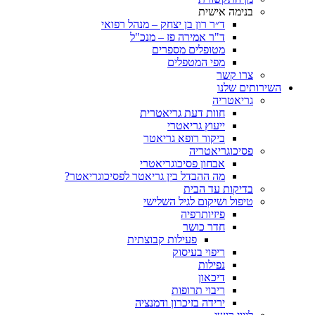
בנימה אישית
ד״ר רון בן יצחק – מנהל רפואי
ד"ר אמירה פז – מנכ"ל
מטופלים מספרים
מפי המטפלים
צרו קשר
ותים שלנו
גריאטריה
חוות דעת גריאטרית
ייעוץ גריאטרי
ביקור רופא גריאטר
פסיכוגריאטריה
אבחון פסיכוגריאטרי
מה ההבדל בין גריאטר לפסיכוגריאטר?
בדיקות עד הבית
טיפול ושיקום לגיל השלישי
פיזיותרפיה
חדר כושר
פעילות קבוצתית
ריפוי בעיסוק
נפילות
דיכאון
ריבוי תרופות
ירידה בזיכרון ודמנציה