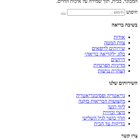
ית, תוך שמירה על איכות החיים.
אה
ת
 המטה
תים לרופאים
 ״לקריאה בריאה״
ים
יות הפרטיות
ת נגישות
לנו
טריה ופסיכוגריאטריה
עות הבריאות בזקנה
 רגשי
 זכויוית
כושר לגיל השלישי
ות עד הבית