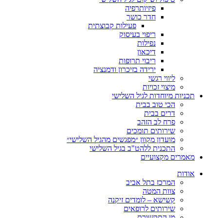
פיזיותרפיה
חדר כושר
פעילות קבוצתית
ריפוי בעיסוק
נפילות
דיכאון
ריבוי תרופות
ירידה בזיכרון ודמנציה
ליווי רגשי
מיצוי זכויות
ות מיוחדות לגיל השלישי
הכי טוב בבית
דרים בבית
פרח לב הזהב
שירותים תומכים
מועדון מקוון ״מפגשים מהגיל השלישי״
התכנית ללהט"ב בגיל השלישי
ים מקצועיים
ת
המרכז בתל אביב
צוות המטה
קשישא – לומדים זיקנה
שירותים לרופאים
מן התקשורת