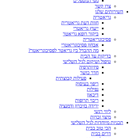
מפי המטפלים
צרו קשר
ותים שלנו
גריאטריה
חוות דעת גריאטרית
ייעוץ גריאטרי
ביקור רופא גריאטר
פסיכוגריאטריה
אבחון פסיכוגריאטרי
מה ההבדל בין גריאטר לפסיכוגריאטר?
בדיקות עד הבית
טיפול ושיקום לגיל השלישי
פיזיותרפיה
חדר כושר
פעילות קבוצתית
ריפוי בעיסוק
נפילות
דיכאון
ריבוי תרופות
ירידה בזיכרון ודמנציה
ליווי רגשי
מיצוי זכויות
ות מיוחדות לגיל השלישי
הכי טוב בבית
דרים בבית