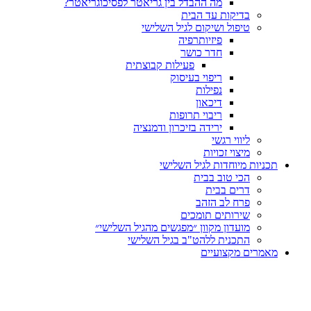
מה ההבדל בין גריאטר לפסיכוגריאטר?
בדיקות עד הבית
טיפול ושיקום לגיל השלישי
פיזיותרפיה
חדר כושר
פעילות קבוצתית
ריפוי בעיסוק
נפילות
דיכאון
ריבוי תרופות
ירידה בזיכרון ודמנציה
ליווי רגשי
מיצוי זכויות
ות מיוחדות לגיל השלישי
הכי טוב בבית
דרים בבית
פרח לב הזהב
שירותים תומכים
מועדון מקוון ״מפגשים מהגיל השלישי״
התכנית ללהט"ב בגיל השלישי
ים מקצועיים