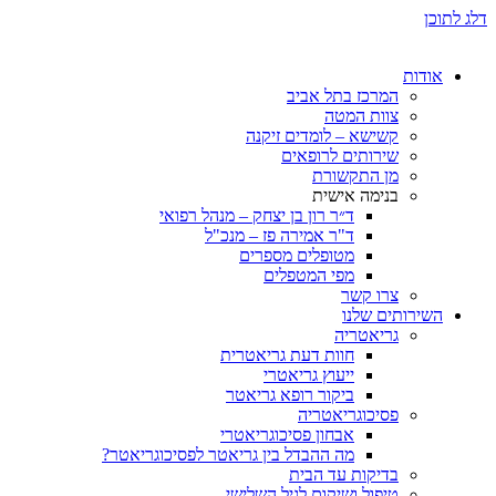
ת
המרכז בתל אביב
צוות המטה
קשישא – לומדים זיקנה
שירותים לרופאים
מן התקשורת
בנימה אישית
ד״ר רון בן יצחק – מנהל רפואי
ד"ר אמירה פז – מנכ"ל
מטופלים מספרים
מפי המטפלים
צרו קשר
ותים שלנו
גריאטריה
חוות דעת גריאטרית
ייעוץ גריאטרי
ביקור רופא גריאטר
פסיכוגריאטריה
אבחון פסיכוגריאטרי
מה ההבדל בין גריאטר לפסיכוגריאטר?
בדיקות עד הבית
טיפול ושיקום לגיל השלישי