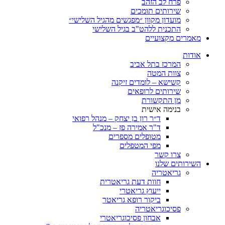
פרח לב הזהב
שירותים תומכים
מועדון מקוון ״מפגשים מהגיל השלישי״
התכנית ללהט"ב בגיל השלישי
ים מקצועיים
ת
המרכז בתל אביב
צוות המטה
קשישא – לומדים זיקנה
שירותים לרופאים
מן התקשורת
בנימה אישית
ד״ר רון בן יצחק – מנהל רפואי
ד"ר אמירה פז – מנכ"ל
מטופלים מספרים
מפי המטפלים
צרו קשר
ותים שלנו
גריאטריה
חוות דעת גריאטרית
ייעוץ גריאטרי
ביקור רופא גריאטר
פסיכוגריאטריה
אבחון פסיכוגריאטרי