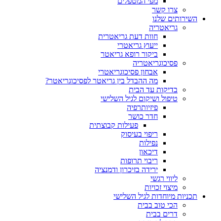
מפי המטפלים
צרו קשר
השירותים שלנו
גריאטריה
חוות דעת גריאטרית
ייעוץ גריאטרי
ביקור רופא גריאטר
פסיכוגריאטריה
אבחון פסיכוגריאטרי
מה ההבדל בין גריאטר לפסיכוגריאטר?
בדיקות עד הבית
טיפול ושיקום לגיל השלישי
פיזיותרפיה
חדר כושר
פעילות קבוצתית
ריפוי בעיסוק
נפילות
דיכאון
ריבוי תרופות
ירידה בזיכרון ודמנציה
ליווי רגשי
מיצוי זכויות
תכניות מיוחדות לגיל השלישי
הכי טוב בבית
דרים בבית