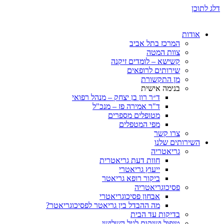
דלג לתוכן
אודות
המרכז בתל אביב
צוות המטה
קשישא – לומדים זיקנה
שירותים לרופאים
מן התקשורת
בנימה אישית
ד״ר רון בן יצחק – מנהל רפואי
ד"ר אמירה פז – מנכ"ל
מטופלים מספרים
מפי המטפלים
צרו קשר
השירותים שלנו
גריאטריה
חוות דעת גריאטרית
ייעוץ גריאטרי
ביקור רופא גריאטר
פסיכוגריאטריה
אבחון פסיכוגריאטרי
מה ההבדל בין גריאטר לפסיכוגריאטר?
בדיקות עד הבית
טיפול ושיקום לגיל השלישי