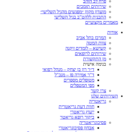
פרח לב הזהב
שירותים תומכים
מועדון מקוון ״מפגשים מהגיל השלישי״
התכנית ללהט"ב בגיל השלישי
מאמרים מקצועיים
אודות
המרכז בתל אביב
צוות המטה
קשישא – לומדים זיקנה
שירותים לרופאים
מן התקשורת
בנימה אישית
ד״ר רון בן יצחק – מנהל רפואי
ד"ר אמירה פז – מנכ"ל
מטופלים מספרים
מפי המטפלים
צרו קשר
השירותים שלנו
גריאטריה
חוות דעת גריאטרית
ייעוץ גריאטרי
ביקור רופא גריאטר
פסיכוגריאטריה
אבחון פסיכוגריאטרי