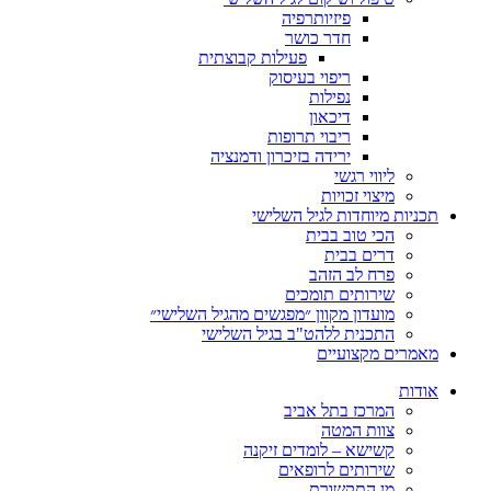
פיזיותרפיה
חדר כושר
פעילות קבוצתית
ריפוי בעיסוק
נפילות
דיכאון
ריבוי תרופות
ירידה בזיכרון ודמנציה
ליווי רגשי
מיצוי זכויות
תכניות מיוחדות לגיל השלישי
הכי טוב בבית
דרים בבית
פרח לב הזהב
שירותים תומכים
מועדון מקוון ״מפגשים מהגיל השלישי״
התכנית ללהט"ב בגיל השלישי
מאמרים מקצועיים
אודות
המרכז בתל אביב
צוות המטה
קשישא – לומדים זיקנה
שירותים לרופאים
מן התקשורת