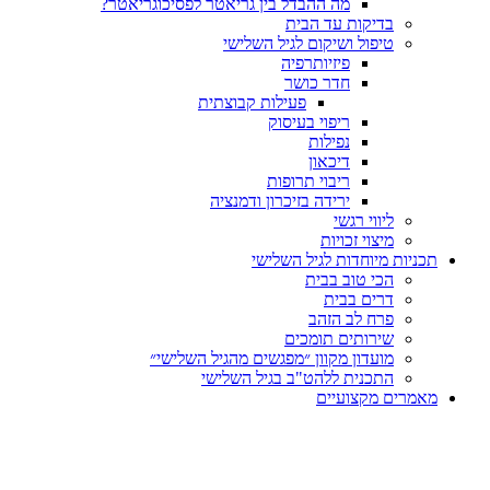
מה ההבדל בין גריאטר לפסיכוגריאטר?
בדיקות עד הבית
טיפול ושיקום לגיל השלישי
פיזיותרפיה
חדר כושר
פעילות קבוצתית
ריפוי בעיסוק
נפילות
דיכאון
ריבוי תרופות
ירידה בזיכרון ודמנציה
ליווי רגשי
מיצוי זכויות
תכניות מיוחדות לגיל השלישי
הכי טוב בבית
דרים בבית
פרח לב הזהב
שירותים תומכים
מועדון מקוון ״מפגשים מהגיל השלישי״
התכנית ללהט"ב בגיל השלישי
מאמרים מקצועיים