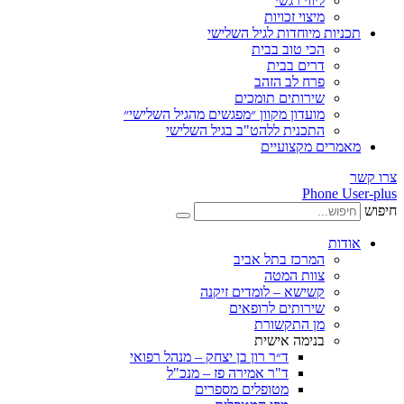
ליווי רגשי
מיצוי זכויות
תכניות מיוחדות לגיל השלישי
הכי טוב בבית
דרים בבית
פרח לב הזהב
שירותים תומכים
מועדון מקוון ״מפגשים מהגיל השלישי״
התכנית ללהט"ב בגיל השלישי
מאמרים מקצועיים
צרו קשר
Phone
User-plus
חיפוש
אודות
המרכז בתל אביב
צוות המטה
קשישא – לומדים זיקנה
שירותים לרופאים
מן התקשורת
בנימה אישית
ד״ר רון בן יצחק – מנהל רפואי
ד"ר אמירה פז – מנכ"ל
מטופלים מספרים