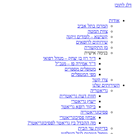
ת
המרכז בתל אביב
צוות המטה
קשישא – לומדים זיקנה
שירותים לרופאים
מן התקשורת
בנימה אישית
ד״ר רון בן יצחק – מנהל רפואי
ד"ר אמירה פז – מנכ"ל
מטופלים מספרים
מפי המטפלים
צרו קשר
ותים שלנו
גריאטריה
חוות דעת גריאטרית
ייעוץ גריאטרי
ביקור רופא גריאטר
פסיכוגריאטריה
אבחון פסיכוגריאטרי
מה ההבדל בין גריאטר לפסיכוגריאטר?
בדיקות עד הבית
טיפול ושיקום לגיל השלישי