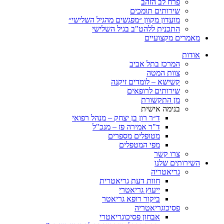
פרח לב הזהב
שירותים תומכים
מועדון מקוון ״מפגשים מהגיל השלישי״
התכנית ללהט"ב בגיל השלישי
ים מקצועיים
ת
המרכז בתל אביב
צוות המטה
קשישא – לומדים זיקנה
שירותים לרופאים
מן התקשורת
בנימה אישית
ד״ר רון בן יצחק – מנהל רפואי
ד"ר אמירה פז – מנכ"ל
מטופלים מספרים
מפי המטפלים
צרו קשר
ותים שלנו
גריאטריה
חוות דעת גריאטרית
ייעוץ גריאטרי
ביקור רופא גריאטר
פסיכוגריאטריה
אבחון פסיכוגריאטרי