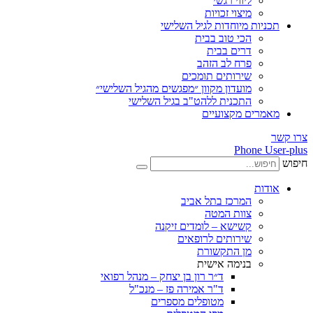
ליווי רגשי
מיצוי זכויות
ות מיוחדות לגיל השלישי
הכי טוב בבית
דרים בבית
פרח לב הזהב
שירותים תומכים
מועדון מקוון ״מפגשים מהגיל השלישי״
התכנית ללהט"ב בגיל השלישי
ים מקצועיים
Phone
ת
המרכז בתל אביב
צוות המטה
קשישא – לומדים זיקנה
שירותים לרופאים
מן התקשורת
בנימה אישית
ד״ר רון בן יצחק – מנהל רפואי
ד"ר אמירה פז – מנכ"ל
מטופלים מספרים