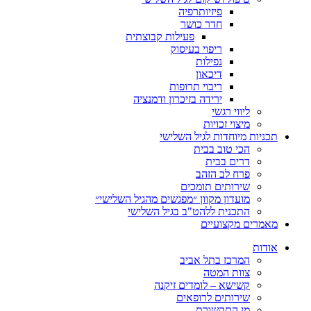
פיזיותרפיה
חדר כושר
פעילות קבוצתית
ריפוי בעיסוק
נפילות
דיכאון
ריבוי תרופות
ירידה בזיכרון ודמנציה
ליווי רגשי
מיצוי זכויות
ות מיוחדות לגיל השלישי
הכי טוב בבית
דרים בבית
פרח לב הזהב
שירותים תומכים
מועדון מקוון ״מפגשים מהגיל השלישי״
התכנית ללהט"ב בגיל השלישי
ים מקצועיים
ת
המרכז בתל אביב
צוות המטה
קשישא – לומדים זיקנה
שירותים לרופאים
מן התקשורת