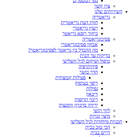
מפי המטפלים
צרו קשר
ותים שלנו
גריאטריה
חוות דעת גריאטרית
ייעוץ גריאטרי
ביקור רופא גריאטר
פסיכוגריאטריה
אבחון פסיכוגריאטרי
מה ההבדל בין גריאטר לפסיכוגריאטר?
בדיקות עד הבית
טיפול ושיקום לגיל השלישי
פיזיותרפיה
חדר כושר
פעילות קבוצתית
ריפוי בעיסוק
נפילות
דיכאון
ריבוי תרופות
ירידה בזיכרון ודמנציה
ליווי רגשי
מיצוי זכויות
ות מיוחדות לגיל השלישי
הכי טוב בבית
דרים בבית