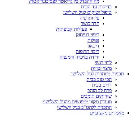
מה ההבדל בין גריאטר לפסיכוגריאטר?
בדיקות עד הבית
טיפול ושיקום לגיל השלישי
פיזיותרפיה
חדר כושר
פעילות קבוצתית
ריפוי בעיסוק
נפילות
דיכאון
ריבוי תרופות
ירידה בזיכרון ודמנציה
ליווי רגשי
מיצוי זכויות
ות מיוחדות לגיל השלישי
הכי טוב בבית
דרים בבית
פרח לב הזהב
שירותים תומכים
מועדון מקוון ״מפגשים מהגיל השלישי״
התכנית ללהט"ב בגיל השלישי
ים מקצועיים