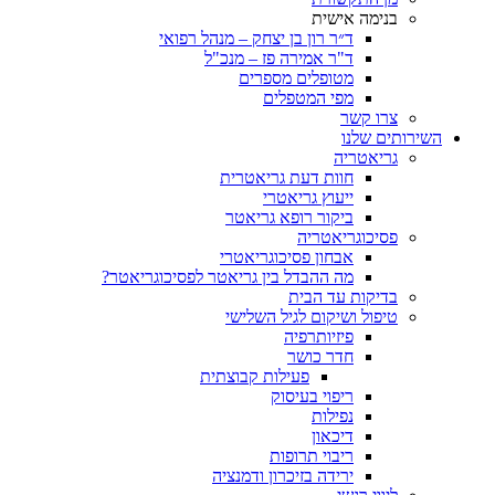
בנימה אישית
ד״ר רון בן יצחק – מנהל רפואי
ד"ר אמירה פז – מנכ"ל
מטופלים מספרים
מפי המטפלים
צרו קשר
ותים שלנו
גריאטריה
חוות דעת גריאטרית
ייעוץ גריאטרי
ביקור רופא גריאטר
פסיכוגריאטריה
אבחון פסיכוגריאטרי
מה ההבדל בין גריאטר לפסיכוגריאטר?
בדיקות עד הבית
טיפול ושיקום לגיל השלישי
פיזיותרפיה
חדר כושר
פעילות קבוצתית
ריפוי בעיסוק
נפילות
דיכאון
ריבוי תרופות
ירידה בזיכרון ודמנציה