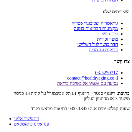
לנו
טריה ופסיכוגריאטריה
עות הבריאות בזקנה
 רגשי
 זכויוית
כושר לגיל השלישי
ות עד הבית
03-525
contact@healthyaging.c
Wa אל בשיבה בריאה
: דיזנגוף סנטר – דיזנגוף 61 תל אביבמגדל על קומה 18 כניסה
:
ימים א-ה 9:00-18:00 בתיאום מראש בלבד
התקשרו אלינו
פנו אלינו בוואטסאפ