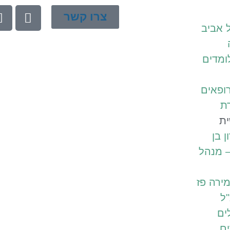
צרו קשר
 אביב
ומדים
ופאים
ת
ית
ן בן
– מנהל
ירה פז
ל
ים
ם