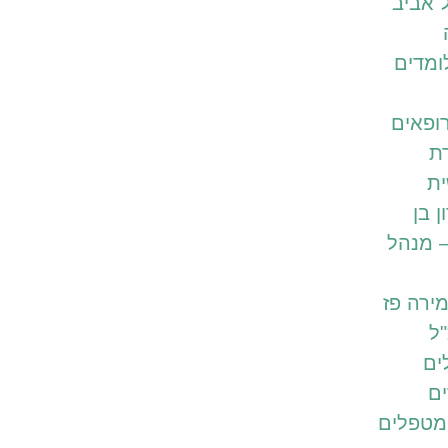
 אביב
ומדים
ופאים
ת
ית
ן בן
– מנהל
ירה פז
ל
ים
ם
מטפלים