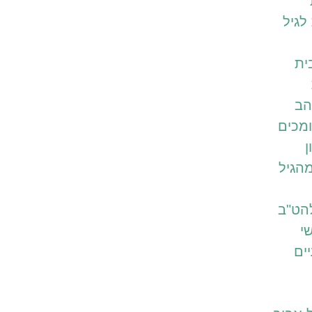
לגיל
ית
הב
מכים
ן
הגיל
הט"ב
י
ים