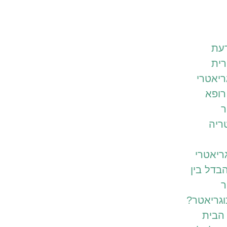
דעת
רית
גריאטרי
רופא
ר
ריה
ריאטרי
בדל בין
ר
וגריאטר?
הבית