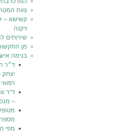
המרכז בתל
צוות המטה
קשישא – ל
זיקנה
שירותים לר
מן התקשור
בנימה איש
ד״ר רו
יצחק 
רפואי
ד"ר אמ
– מנכ"
מטופל
מספרי
מפי ה