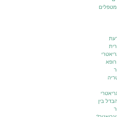
מטפלים
דעת
רית
גריאטרי
רופא
ר
ריה
ריאטרי
בדל בין
ר
וגריאטר?