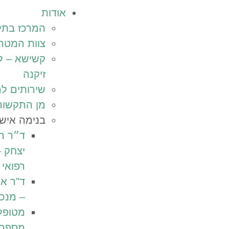
אודות
המרכז בתל
צוות המטה
קשישא – ל
זיקנה
שירותים לר
מן התקשור
בנימה איש
ד״ר רו
יצחק 
רפואי
ד"ר אמ
– מנכ"
מטופל
מספרי