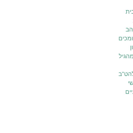
ית
הב
מכים
ן
הגיל
הט"ב
י
ים