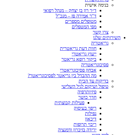
בנימה אישית
ד״ר רון בן יצחק – מנהל רפואי
ד"ר אמירה פז – מנכ"ל
מטופלים מספרים
מפי המטפלים
צרו קשר
ותים שלנו
גריאטריה
חוות דעת גריאטרית
ייעוץ גריאטרי
ביקור רופא גריאטר
פסיכוגריאטריה
אבחון פסיכוגריאטרי
מה ההבדל בין גריאטר לפסיכוגריאטר?
בדיקות עד הבית
טיפול ושיקום לגיל השלישי
פיזיותרפיה
חדר כושר
פעילות קבוצתית
ריפוי בעיסוק
נפילות
דיכאון
ריבוי תרופות
ירידה בזיכרון ודמנציה