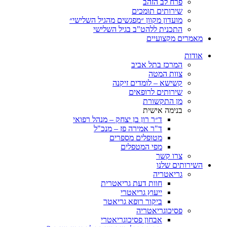
פרח לב הזהב
שירותים תומכים
מועדון מקוון ״מפגשים מהגיל השלישי״
התכנית ללהט"ב בגיל השלישי
ים מקצועיים
ת
המרכז בתל אביב
צוות המטה
קשישא – לומדים זיקנה
שירותים לרופאים
מן התקשורת
בנימה אישית
ד״ר רון בן יצחק – מנהל רפואי
ד"ר אמירה פז – מנכ"ל
מטופלים מספרים
מפי המטפלים
צרו קשר
ותים שלנו
גריאטריה
חוות דעת גריאטרית
ייעוץ גריאטרי
ביקור רופא גריאטר
פסיכוגריאטריה
אבחון פסיכוגריאטרי