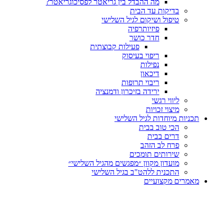
מה ההבדל בין גריאטר לפסיכוגריאטר?
בדיקות עד הבית
טיפול ושיקום לגיל השלישי
פיזיותרפיה
חדר כושר
פעילות קבוצתית
ריפוי בעיסוק
נפילות
דיכאון
ריבוי תרופות
ירידה בזיכרון ודמנציה
ליווי רגשי
מיצוי זכויות
ות מיוחדות לגיל השלישי
הכי טוב בבית
דרים בבית
פרח לב הזהב
שירותים תומכים
מועדון מקוון ״מפגשים מהגיל השלישי״
התכנית ללהט"ב בגיל השלישי
ים מקצועיים