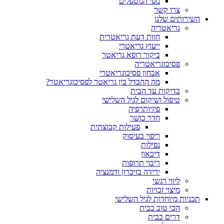
מפי המטפלים
צרו קשר
ותים שלנו
גריאטריה
חוות דעת גריאטרית
ייעוץ גריאטרי
ביקור רופא גריאטר
פסיכוגריאטריה
אבחון פסיכוגריאטרי
מה ההבדל בין גריאטר לפסיכוגריאטר?
בדיקות עד הבית
טיפול ושיקום לגיל השלישי
פיזיותרפיה
חדר כושר
פעילות קבוצתית
ריפוי בעיסוק
נפילות
דיכאון
ריבוי תרופות
ירידה בזיכרון ודמנציה
ליווי רגשי
מיצוי זכויות
ות מיוחדות לגיל השלישי
הכי טוב בבית
דרים בבית