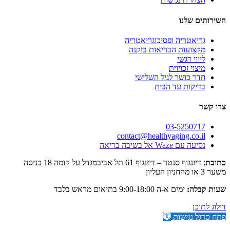
לנו
טריה ופסיכוגריאטריה
עות הבריאות בזקנה
 רגשי
 זכויוית
כושר לגיל השלישי
ות עד הבית
03-525
contact@healthyaging.c
Wa אל בשיבה בריאה
: דיזנגוף סנטר – דיזנגוף 61 תל אביבמגדל על קומה 18 כניסה
:
ימים א-ה 9:00-18:00 בתיאום מראש בלבד
גישות