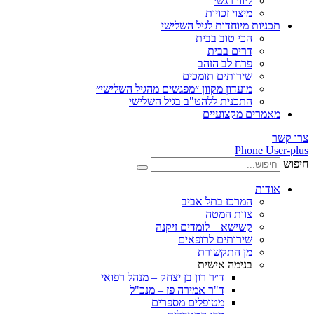
ליווי רגשי
מיצוי זכויות
ות מיוחדות לגיל השלישי
הכי טוב בבית
דרים בבית
פרח לב הזהב
שירותים תומכים
מועדון מקוון ״מפגשים מהגיל השלישי״
התכנית ללהט"ב בגיל השלישי
ים מקצועיים
Phone
ת
המרכז בתל אביב
צוות המטה
קשישא – לומדים זיקנה
שירותים לרופאים
מן התקשורת
בנימה אישית
ד״ר רון בן יצחק – מנהל רפואי
ד"ר אמירה פז – מנכ"ל
מטופלים מספרים