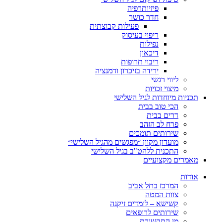
פיזיותרפיה
חדר כושר
פעילות קבוצתית
ריפוי בעיסוק
נפילות
דיכאון
ריבוי תרופות
ירידה בזיכרון ודמנציה
ליווי רגשי
מיצוי זכויות
ות מיוחדות לגיל השלישי
הכי טוב בבית
דרים בבית
פרח לב הזהב
שירותים תומכים
מועדון מקוון ״מפגשים מהגיל השלישי״
התכנית ללהט"ב בגיל השלישי
ים מקצועיים
ת
המרכז בתל אביב
צוות המטה
קשישא – לומדים זיקנה
שירותים לרופאים
מן התקשורת