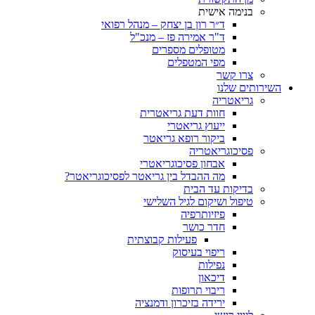
בנימה אישית
ד״ר רון בן יצחק – מנהל רפואי
ד"ר אמירה פז – מנכ"ל
מטופלים מספרים
מפי המטפלים
צרו קשר
ותים שלנו
גריאטריה
חוות דעת גריאטרית
ייעוץ גריאטרי
ביקור רופא גריאטר
פסיכוגריאטריה
אבחון פסיכוגריאטרי
מה ההבדל בין גריאטר לפסיכוגריאטר?
בדיקות עד הבית
טיפול ושיקום לגיל השלישי
פיזיותרפיה
חדר כושר
פעילות קבוצתית
ריפוי בעיסוק
נפילות
דיכאון
ריבוי תרופות
ירידה בזיכרון ודמנציה