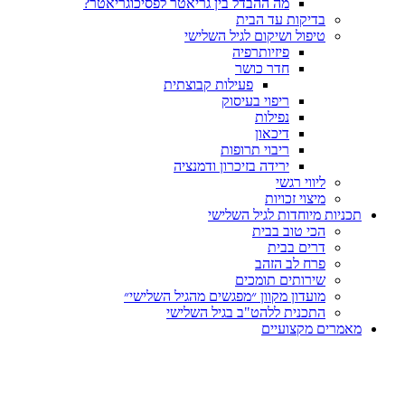
מה ההבדל בין גריאטר לפסיכוגריאטר?
בדיקות עד הבית
טיפול ושיקום לגיל השלישי
פיזיותרפיה
חדר כושר
פעילות קבוצתית
ריפוי בעיסוק
נפילות
דיכאון
ריבוי תרופות
ירידה בזיכרון ודמנציה
ליווי רגשי
מיצוי זכויות
ות מיוחדות לגיל השלישי
הכי טוב בבית
דרים בבית
פרח לב הזהב
שירותים תומכים
מועדון מקוון ״מפגשים מהגיל השלישי״
התכנית ללהט"ב בגיל השלישי
ים מקצועיים