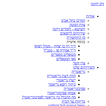
ת
המרכז בתל אביב
צוות המטה
קשישא – לומדים זיקנה
שירותים לרופאים
מן התקשורת
בנימה אישית
ד״ר רון בן יצחק – מנהל רפואי
ד"ר אמירה פז – מנכ"ל
מטופלים מספרים
מפי המטפלים
צרו קשר
ותים שלנו
גריאטריה
חוות דעת גריאטרית
ייעוץ גריאטרי
ביקור רופא גריאטר
פסיכוגריאטריה
אבחון פסיכוגריאטרי
מה ההבדל בין גריאטר לפסיכוגריאטר?
בדיקות עד הבית
טיפול ושיקום לגיל השלישי