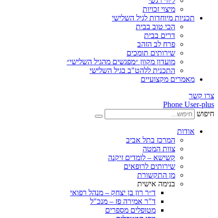
ליווי רגשי
מיצוי זכויות
ות מיוחדות לגיל השלישי
הכי טוב בבית
דרים בבית
פרח לב הזהב
שירותים תומכים
מועדון מקוון ״מפגשים מהגיל השלישי״
התכנית ללהט"ב בגיל השלישי
ים מקצועיים
Phone
ת
המרכז בתל אביב
צוות המטה
קשישא – לומדים זיקנה
שירותים לרופאים
מן התקשורת
בנימה אישית
ד״ר רון בן יצחק – מנהל רפואי
ד"ר אמירה פז – מנכ"ל
מטופלים מספרים