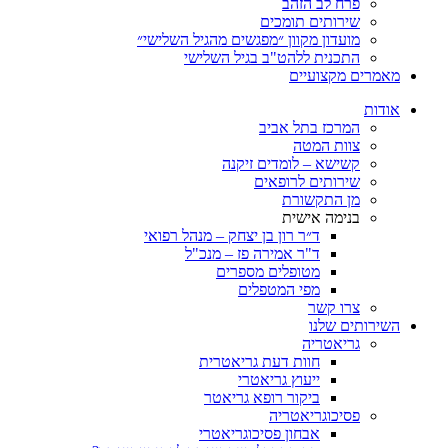
פרח לב הזהב
שירותים תומכים
מועדון מקוון ״מפגשים מהגיל השלישי״
התכנית ללהט"ב בגיל השלישי
ים מקצועיים
ת
המרכז בתל אביב
צוות המטה
קשישא – לומדים זיקנה
שירותים לרופאים
מן התקשורת
בנימה אישית
ד״ר רון בן יצחק – מנהל רפואי
ד"ר אמירה פז – מנכ"ל
מטופלים מספרים
מפי המטפלים
צרו קשר
ותים שלנו
גריאטריה
חוות דעת גריאטרית
ייעוץ גריאטרי
ביקור רופא גריאטר
פסיכוגריאטריה
אבחון פסיכוגריאטרי