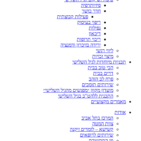
פיזיותרפיה
חדר כושר
פעילות קבוצתית
ריפוי בעיסוק
נפילות
דיכאון
ריבוי תרופות
ירידה בזיכרון ודמנציה
ליווי רגשי
מיצוי זכויות
ות מיוחדות לגיל השלישי
הכי טוב בבית
דרים בבית
פרח לב הזהב
שירותים תומכים
מועדון מקוון ״מפגשים מהגיל השלישי״
התכנית ללהט"ב בגיל השלישי
ים מקצועיים
ת
המרכז בתל אביב
צוות המטה
קשישא – לומדים זיקנה
שירותים לרופאים
מן התקשורת