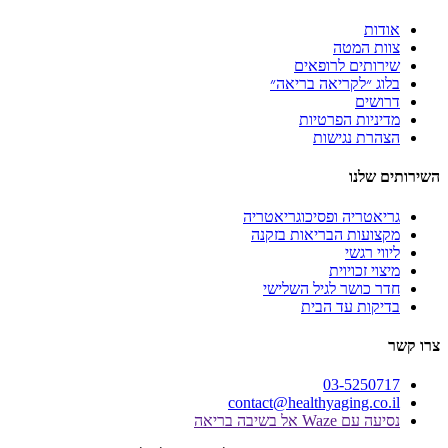
ת
 המטה
תים לרופאים
 ״לקריאה בריאה״
ים
יות הפרטיות
ת נגישות
לנו
טריה ופסיכוגריאטריה
עות הבריאות בזקנה
 רגשי
 זכויוית
כושר לגיל השלישי
ות עד הבית
03-525
contact@healthyaging.c
Wa אל בשיבה בריאה