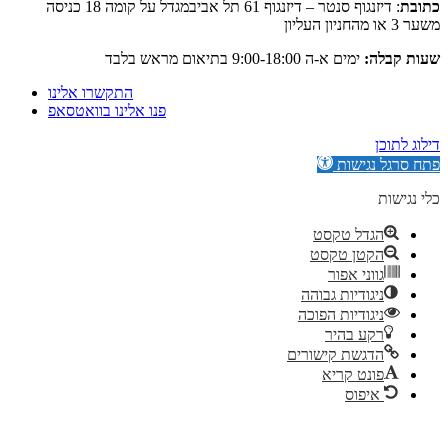
: דיזנגוף סנטר – דיזנגוף 61 תל אביבמגדל על קומה 18 כניסה
:
ימים א-ה 9:00-18:00 בתיאום מראש בלבד
התקשרו אלינו
פנו אלינו בוואטסאפ
גישות
דל טקסט
קטן טקסט
וני אפור
גודיות גבוהה
גודיות הפוכה
ע בהיר
גשת קישורים
נט קריא
יפוס