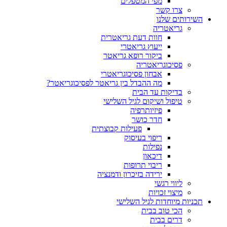
מפי המטפלים
צרו קשר
ותים שלנו
גריאטריה
חוות דעת גריאטרית
ייעוץ גריאטרי
ביקור רופא גריאטר
פסיכוגריאטריה
אבחון פסיכוגריאטרי
מה ההבדל בין גריאטר לפסיכוגריאטר?
בדיקות עד הבית
טיפול ושיקום לגיל השלישי
פיזיותרפיה
חדר כושר
פעילות קבוצתית
ריפוי בעיסוק
נפילות
דיכאון
ריבוי תרופות
ירידה בזיכרון ודמנציה
ליווי רגשי
מיצוי זכויות
ות מיוחדות לגיל השלישי
הכי טוב בבית
דרים בבית