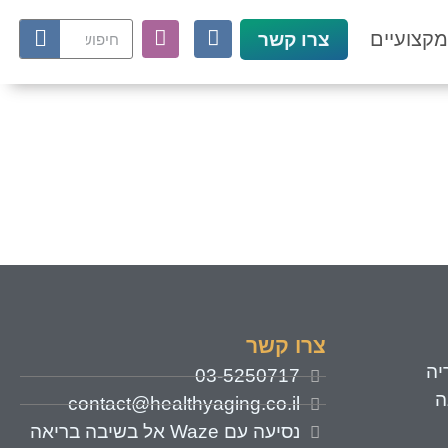
קצועיים
צרו קשר
צרו קשר
יה
03-5250717
ה
contact@healthyaging.co.il
נסיעה עם Waze אל בשיבה בריאה