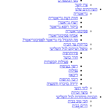
מפי המטפלים
צרו קשר
השירותים שלנו
גריאטריה
חוות דעת גריאטרית
ייעוץ גריאטרי
ביקור רופא גריאטר
פסיכוגריאטריה
אבחון פסיכוגריאטרי
מה ההבדל בין גריאטר לפסיכוגריאטר?
בדיקות עד הבית
טיפול ושיקום לגיל השלישי
פיזיותרפיה
חדר כושר
פעילות קבוצתית
ריפוי בעיסוק
נפילות
דיכאון
ריבוי תרופות
ירידה בזיכרון ודמנציה
ליווי רגשי
מיצוי זכויות
תכניות מיוחדות לגיל השלישי
הכי טוב בבית
דרים בבית