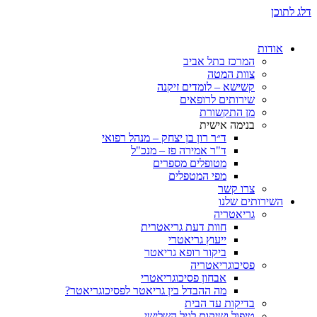
דלג לתוכן
אודות
המרכז בתל אביב
צוות המטה
קשישא – לומדים זיקנה
שירותים לרופאים
מן התקשורת
בנימה אישית
ד״ר רון בן יצחק – מנהל רפואי
ד"ר אמירה פז – מנכ"ל
מטופלים מספרים
מפי המטפלים
צרו קשר
השירותים שלנו
גריאטריה
חוות דעת גריאטרית
ייעוץ גריאטרי
ביקור רופא גריאטר
פסיכוגריאטריה
אבחון פסיכוגריאטרי
מה ההבדל בין גריאטר לפסיכוגריאטר?
בדיקות עד הבית
טיפול ושיקום לגיל השלישי