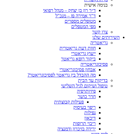
בנימה אישית
ד״ר רון בן יצחק – מנהל רפואי
ד"ר אמירה פז – מנכ"ל
מטופלים מספרים
מפי המטפלים
צרו קשר
השירותים שלנו
גריאטריה
חוות דעת גריאטרית
ייעוץ גריאטרי
ביקור רופא גריאטר
פסיכוגריאטריה
אבחון פסיכוגריאטרי
מה ההבדל בין גריאטר לפסיכוגריאטר?
בדיקות עד הבית
טיפול ושיקום לגיל השלישי
פיזיותרפיה
חדר כושר
פעילות קבוצתית
ריפוי בעיסוק
נפילות
דיכאון
ריבוי תרופות
ירידה בזיכרון ודמנציה