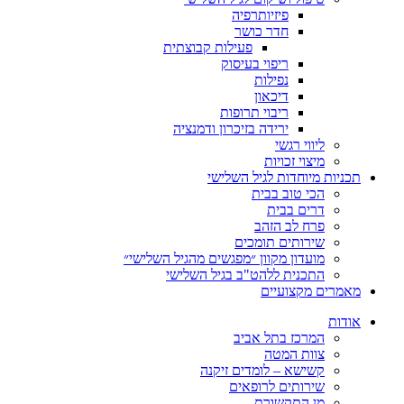
פיזיותרפיה
חדר כושר
פעילות קבוצתית
ריפוי בעיסוק
נפילות
דיכאון
ריבוי תרופות
ירידה בזיכרון ודמנציה
ליווי רגשי
מיצוי זכויות
תכניות מיוחדות לגיל השלישי
הכי טוב בבית
דרים בבית
פרח לב הזהב
שירותים תומכים
מועדון מקוון ״מפגשים מהגיל השלישי״
התכנית ללהט"ב בגיל השלישי
מאמרים מקצועיים
אודות
המרכז בתל אביב
צוות המטה
קשישא – לומדים זיקנה
שירותים לרופאים
מן התקשורת