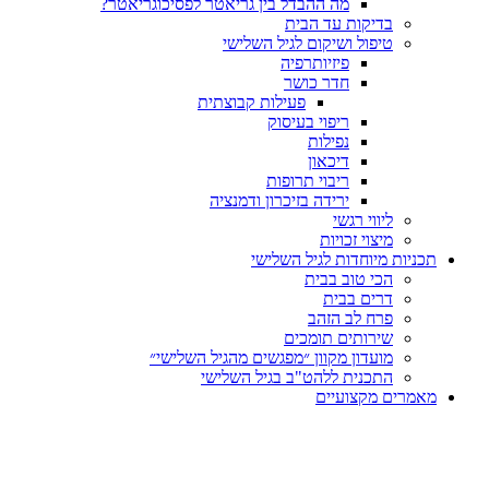
מה ההבדל בין גריאטר לפסיכוגריאטר?
בדיקות עד הבית
טיפול ושיקום לגיל השלישי
פיזיותרפיה
חדר כושר
פעילות קבוצתית
ריפוי בעיסוק
נפילות
דיכאון
ריבוי תרופות
ירידה בזיכרון ודמנציה
ליווי רגשי
מיצוי זכויות
תכניות מיוחדות לגיל השלישי
הכי טוב בבית
דרים בבית
פרח לב הזהב
שירותים תומכים
מועדון מקוון ״מפגשים מהגיל השלישי״
התכנית ללהט"ב בגיל השלישי
מאמרים מקצועיים