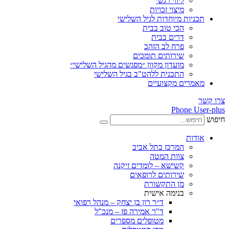
ליווי רגשי
מיצוי זכויות
תכניות מיוחדות לגיל השלישי
הכי טוב בבית
דרים בבית
פרח לב הזהב
שירותים תומכים
מועדון מקוון ״מפגשים מהגיל השלישי״
התכנית ללהט"ב בגיל השלישי
מאמרים מקצועיים
צרו קשר
Phone
User-plus
חיפוש
אודות
המרכז בתל אביב
צוות המטה
קשישא – לומדים זיקנה
שירותים לרופאים
מן התקשורת
בנימה אישית
ד״ר רון בן יצחק – מנהל רפואי
ד"ר אמירה פז – מנכ"ל
מטופלים מספרים