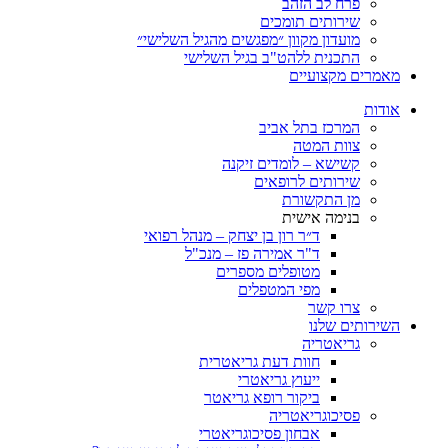
פרח לב הזהב
שירותים תומכים
מועדון מקוון ״מפגשים מהגיל השלישי״
התכנית ללהט"ב בגיל השלישי
מאמרים מקצועיים
אודות
המרכז בתל אביב
צוות המטה
קשישא – לומדים זיקנה
שירותים לרופאים
מן התקשורת
בנימה אישית
ד״ר רון בן יצחק – מנהל רפואי
ד"ר אמירה פז – מנכ"ל
מטופלים מספרים
מפי המטפלים
צרו קשר
השירותים שלנו
גריאטריה
חוות דעת גריאטרית
ייעוץ גריאטרי
ביקור רופא גריאטר
פסיכוגריאטריה
אבחון פסיכוגריאטרי