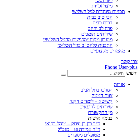
ליווי רגשי
מיצוי זכויות
ות מיוחדות לגיל השלישי
הכי טוב בבית
דרים בבית
פרח לב הזהב
שירותים תומכים
מועדון מקוון ״מפגשים מהגיל השלישי״
התכנית ללהט"ב בגיל השלישי
ים מקצועיים
Phone
ת
המרכז בתל אביב
צוות המטה
קשישא – לומדים זיקנה
שירותים לרופאים
מן התקשורת
בנימה אישית
ד״ר רון בן יצחק – מנהל רפואי
ד"ר אמירה פז – מנכ"ל
מטופלים מספרים