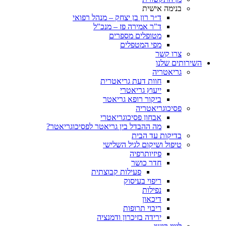
בנימה אישית
ד״ר רון בן יצחק – מנהל רפואי
ד"ר אמירה פז – מנכ"ל
מטופלים מספרים
מפי המטפלים
צרו קשר
ותים שלנו
גריאטריה
חוות דעת גריאטרית
ייעוץ גריאטרי
ביקור רופא גריאטר
פסיכוגריאטריה
אבחון פסיכוגריאטרי
מה ההבדל בין גריאטר לפסיכוגריאטר?
בדיקות עד הבית
טיפול ושיקום לגיל השלישי
פיזיותרפיה
חדר כושר
פעילות קבוצתית
ריפוי בעיסוק
נפילות
דיכאון
ריבוי תרופות
ירידה בזיכרון ודמנציה