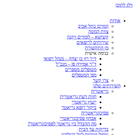
ת
המרכז בתל אביב
צוות המטה
קשישא – לומדים זיקנה
שירותים לרופאים
מן התקשורת
בנימה אישית
ד״ר רון בן יצחק – מנהל רפואי
ד"ר אמירה פז – מנכ"ל
מטופלים מספרים
מפי המטפלים
צרו קשר
ותים שלנו
גריאטריה
חוות דעת גריאטרית
ייעוץ גריאטרי
ביקור רופא גריאטר
פסיכוגריאטריה
אבחון פסיכוגריאטרי
מה ההבדל בין גריאטר לפסיכוגריאטר?
בדיקות עד הבית
טיפול ושיקום לגיל השלישי