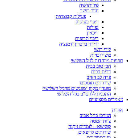
פיזיותרפיה
חדר כושר
פעילות קבוצתית
ריפוי בעיסוק
נפילות
דיכאון
ריבוי תרופות
ירידה בזיכרון ודמנציה
ליווי רגשי
מיצוי זכויות
ות מיוחדות לגיל השלישי
הכי טוב בבית
דרים בבית
פרח לב הזהב
שירותים תומכים
מועדון מקוון ״מפגשים מהגיל השלישי״
התכנית ללהט"ב בגיל השלישי
ים מקצועיים
ת
המרכז בתל אביב
צוות המטה
קשישא – לומדים זיקנה
שירותים לרופאים
מן התקשורת