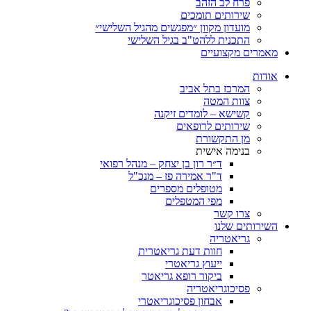
פרח לב הזהב
שירותים תומכים
מועדון מקוון ״מפגשים מהגיל השלישי״
התכנית ללהט"ב בגיל השלישי
ים מקצועיים
ת
המרכז בתל אביב
צוות המטה
קשישא – לומדים זיקנה
שירותים לרופאים
מן התקשורת
בנימה אישית
ד״ר רון בן יצחק – מנהל רפואי
ד"ר אמירה פז – מנכ"ל
מטופלים מספרים
מפי המטפלים
צרו קשר
ותים שלנו
גריאטריה
חוות דעת גריאטרית
ייעוץ גריאטרי
ביקור רופא גריאטר
פסיכוגריאטריה
אבחון פסיכוגריאטרי