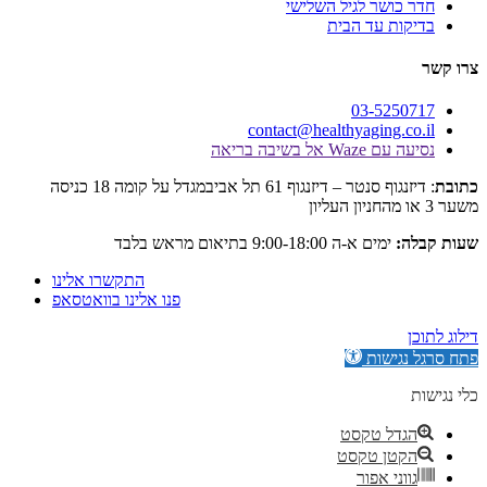
כושר לגיל השלישי
ות עד הבית
03-525
contact@healthyaging.c
Wa אל בשיבה בריאה
: דיזנגוף סנטר – דיזנגוף 61 תל אביבמגדל על קומה 18 כניסה
:
ימים א-ה 9:00-18:00 בתיאום מראש בלבד
התקשרו אלינו
פנו אלינו בוואטסאפ
גישות
דל טקסט
קטן טקסט
וני אפור