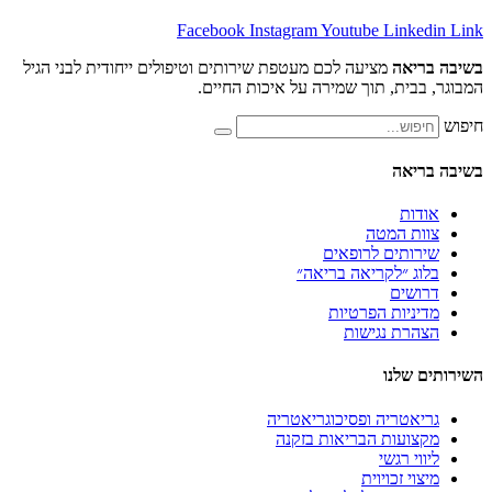
Facebook
Instagram
Youtube
Lin
אה
מציעה לכם מעטפת שירותים וטיפולים ייחודית לבני הגיל
ית, תוך שמירה על איכות החיים.
אה
ת
 המטה
תים לרופאים
 ״לקריאה בריאה״
ים
יות הפרטיות
ת נגישות
לנו
טריה ופסיכוגריאטריה
עות הבריאות בזקנה
 רגשי
 זכויוית