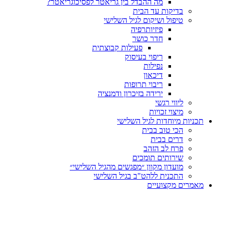
מה ההבדל בין גריאטר לפסיכוגריאטר?
בדיקות עד הבית
טיפול ושיקום לגיל השלישי
פיזיותרפיה
חדר כושר
פעילות קבוצתית
ריפוי בעיסוק
נפילות
דיכאון
ריבוי תרופות
ירידה בזיכרון ודמנציה
ליווי רגשי
מיצוי זכויות
ות מיוחדות לגיל השלישי
הכי טוב בבית
דרים בבית
פרח לב הזהב
שירותים תומכים
מועדון מקוון ״מפגשים מהגיל השלישי״
התכנית ללהט"ב בגיל השלישי
ים מקצועיים