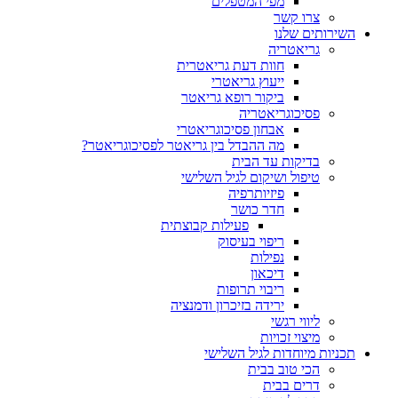
מפי המטפלים
צרו קשר
ותים שלנו
גריאטריה
חוות דעת גריאטרית
ייעוץ גריאטרי
ביקור רופא גריאטר
פסיכוגריאטריה
אבחון פסיכוגריאטרי
מה ההבדל בין גריאטר לפסיכוגריאטר?
בדיקות עד הבית
טיפול ושיקום לגיל השלישי
פיזיותרפיה
חדר כושר
פעילות קבוצתית
ריפוי בעיסוק
נפילות
דיכאון
ריבוי תרופות
ירידה בזיכרון ודמנציה
ליווי רגשי
מיצוי זכויות
ות מיוחדות לגיל השלישי
הכי טוב בבית
דרים בבית