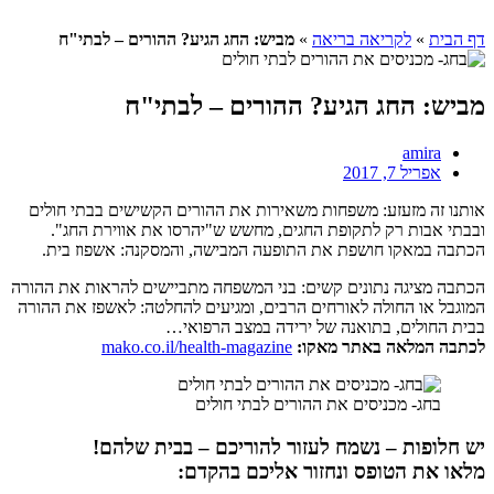
לקריאה בריאה
»
מביש: החג הגיע? ההורים – לבתי"ח
חג הגיע? ההורים – לבתי"ח
a
 2017
זעזע: משפחות משאירות את ההורים הקשישים בבתי חולים
 רק לתקופת החגים, מחשש ש"יהרסו את אווירת החג".
קו חושפת את התופעה המבישה, והמסקנה: אשפוז בית.
גה נתונים קשים: בני המשפחה מתביישים להראות את ההורה
החולה לאורחים הרבים, ומגיעים להחלטה: לאשפז את ההורה
ם, בתואנה של ירידה במצב הרפואי…
אה באתר מאקו:
mako.co.il/health-magazine
 מכניסים את ההורים לבתי חולים
ת – נשמח לעזור להוריכם – בבית שלהם!
הטופס ונחזור אליכם בהקדם: