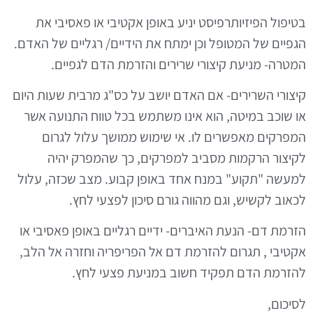
טיפול הפיזיותרפיסט יניע באופן אקטיבי או פאסיבי את
גפיים של המטופל וכן ימתח את הידיים/ רגליים של האדם.
מטרה- מניעת קיצורי שרירים והזרמת הדם לגפיים.
יצורי השרירים- אם האדם יושב על כס"ג מרבית שעות היום
ו שוכב במיטה, הוא אינו משתמש בכל טווח התנועה אשר
מפרקים מאפשרים לו. אי שימוש ממושך עלול לגרום
קיצור הרקמות מסביב למפרקים, כך שהמפרק יהיה
מעשה "תקוע" במנח אחד באופן קבוע. מצב שכזה, עלול
כאוב לקשיש, וגם מהווה גורם סיכון לפצעי לחץ.
זרמת דם- הנעת האיברים- ידיים רגליים באופן פאסיבי או
קטיבי , תגרום להזרמת דם אל הפריפריה וחזרה אל הלב,
הזרמת הדם תפקיד חשוב במניעת פצעי לחץ.
סיכום,