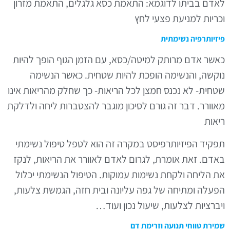
אדם בביתו לדוגמא: התאמת כסא גלגלים, התאמת מזרון
כריות למניעת פצעי לחץ
יזיותרפיה נשימתית
אשר אדם מרותק למיטה/כסא, עם הזמן הגוף הופך להיות
וקשה, והנשימה הופכת להיות שטחית. כאשר הנשימה
טחית- לא נכנס חמצן לכל הריאות- כך שחלק מהריאות אינו
אוורר. דבר זה גורם לסיכון מוגבר להצטברות ליחה ולדלקת
יאות
פקיד הפיזיותרפיסט במקרה זה הוא לטפל טיפול נשימתי
אדם. זאת אומרת, לגרום לאדם לאוורר את הריאות, לנקז
ת הליחה ולקחת נשימות עמוקות. הטיפול הנשימתי יכלול
פעלה ומתיחה של גפה עליונה ובית חזה, הגמשת צלעות,
יברציות לצלעות, שיעול נכון ועוד…
מירת טווחי תנועה וזרימת דם