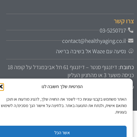
רו קשר
03-5250717
contact@healthyaging.co.il
נסיעה עם Waze אל בשיבה בריאה
תובת
: דיזנגוף סנטר – דיזנגוף 61 תל אביבמגדל על קומה 18
יסה משער 3 או מהחניון העליון
הפרטיות שלך חשובה לנו
עות קבלה:
ימים א-ה 9:00-18:00 בתיאום מראש בלבד
האתר משתמש בקבצי עוגיות כדי לשפר את החוויה שלך, להציג מודעות או תוכן
מותאם אישית, ולנתח את התנועה באתר. בלחיצה על אישור הנך מסכימ/ה לשימוש
בעוגיות.
אשר הכל