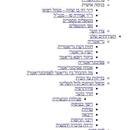
בנימה אישית
ד״ר רון בן יצחק – מנהל רפואי
ד"ר אמירה פז – מנכ"ל
מטופלים מספרים
מפי המטפלים
צרו קשר
ותים שלנו
גריאטריה
חוות דעת גריאטרית
ייעוץ גריאטרי
ביקור רופא גריאטר
פסיכוגריאטריה
אבחון פסיכוגריאטרי
מה ההבדל בין גריאטר לפסיכוגריאטר?
בדיקות עד הבית
טיפול ושיקום לגיל השלישי
פיזיותרפיה
חדר כושר
פעילות קבוצתית
ריפוי בעיסוק
נפילות
דיכאון
ריבוי תרופות
ירידה בזיכרון ודמנציה