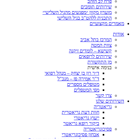
פרח לב הזהב
שירותים תומכים
מועדון מקוון ״מפגשים מהגיל השלישי״
התכנית ללהט"ב בגיל השלישי
ים מקצועיים
ת
המרכז בתל אביב
צוות המטה
קשישא – לומדים זיקנה
שירותים לרופאים
מן התקשורת
בנימה אישית
ד״ר רון בן יצחק – מנהל רפואי
ד"ר אמירה פז – מנכ"ל
מטופלים מספרים
מפי המטפלים
צרו קשר
ותים שלנו
גריאטריה
חוות דעת גריאטרית
ייעוץ גריאטרי
ביקור רופא גריאטר
פסיכוגריאטריה
אבחון פסיכוגריאטרי