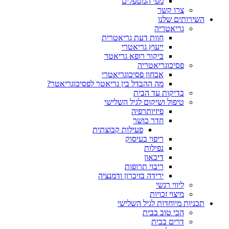
מפי המטפלים
צרו קשר
ותים שלנו
גריאטריה
חוות דעת גריאטרית
ייעוץ גריאטרי
ביקור רופא גריאטר
פסיכוגריאטריה
אבחון פסיכוגריאטרי
מה ההבדל בין גריאטר לפסיכוגריאטר?
בדיקות עד הבית
טיפול ושיקום לגיל השלישי
פיזיותרפיה
חדר כושר
פעילות קבוצתית
ריפוי בעיסוק
נפילות
דיכאון
ריבוי תרופות
ירידה בזיכרון ודמנציה
ליווי רגשי
מיצוי זכויות
ות מיוחדות לגיל השלישי
הכי טוב בבית
דרים בבית