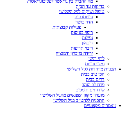
מה ההבדל בין גריאטר לפסיכוגריאטר?
בדיקות עד הבית
טיפול ושיקום לגיל השלישי
פיזיותרפיה
חדר כושר
פעילות קבוצתית
ריפוי בעיסוק
נפילות
דיכאון
ריבוי תרופות
ירידה בזיכרון ודמנציה
ליווי רגשי
מיצוי זכויות
ות מיוחדות לגיל השלישי
הכי טוב בבית
דרים בבית
פרח לב הזהב
שירותים תומכים
מועדון מקוון ״מפגשים מהגיל השלישי״
התכנית ללהט"ב בגיל השלישי
ים מקצועיים