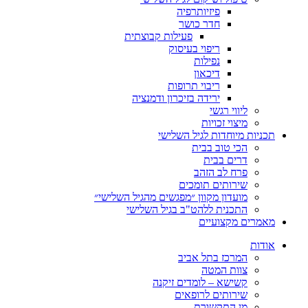
פיזיותרפיה
חדר כושר
פעילות קבוצתית
ריפוי בעיסוק
נפילות
דיכאון
ריבוי תרופות
ירידה בזיכרון ודמנציה
ליווי רגשי
מיצוי זכויות
ות מיוחדות לגיל השלישי
הכי טוב בבית
דרים בבית
פרח לב הזהב
שירותים תומכים
מועדון מקוון ״מפגשים מהגיל השלישי״
התכנית ללהט"ב בגיל השלישי
ים מקצועיים
ת
המרכז בתל אביב
צוות המטה
קשישא – לומדים זיקנה
שירותים לרופאים
מן התקשורת