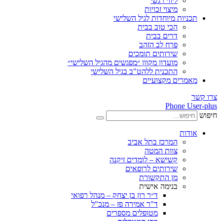
ליווי רגשי
מיצוי זכויות
ות מיוחדות לגיל השלישי
הכי טוב בבית
דרים בבית
פרח לב הזהב
שירותים תומכים
מועדון מקוון ״מפגשים מהגיל השלישי״
התכנית ללהט"ב בגיל השלישי
ים מקצועיים
Phone
ת
המרכז בתל אביב
צוות המטה
קשישא – לומדים זיקנה
שירותים לרופאים
מן התקשורת
בנימה אישית
ד״ר רון בן יצחק – מנהל רפואי
ד"ר אמירה פז – מנכ"ל
מטופלים מספרים