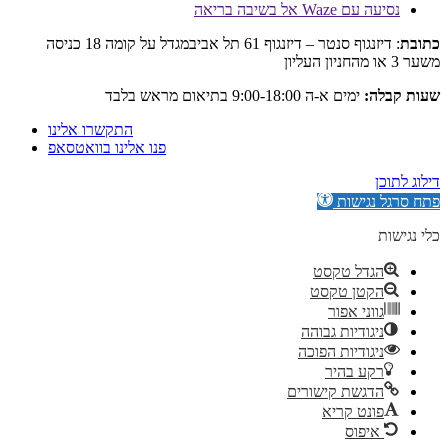
Wa אל בשיבה בריאה
: דיזנגוף סנטר – דיזנגוף 61 תל אביבמגדל על קומה 18 כניסה
:
ימים א-ה 9:00-18:00 בתיאום מראש בלבד
התקשרו אלינו
פנו אלינו בוואטסאפ
גישות
דל טקסט
קטן טקסט
וני אפור
גודיות גבוהה
גודיות הפוכה
ע בהיר
גשת קישורים
נט קריא
יפוס