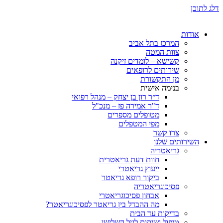
ת
המרכז בתל אביב
צוות המטה
קשישא – לומדים זיקנה
שירותים לרופאים
מן התקשורת
בנימה אישית
ד״ר רון בן יצחק – מנהל רפואי
ד"ר אמירה פז – מנכ"ל
מטופלים מספרים
מפי המטפלים
צרו קשר
ותים שלנו
גריאטריה
חוות דעת גריאטרית
ייעוץ גריאטרי
ביקור רופא גריאטר
פסיכוגריאטריה
אבחון פסיכוגריאטרי
מה ההבדל בין גריאטר לפסיכוגריאטר?
בדיקות עד הבית
טיפול ושיקום לגיל השלישי