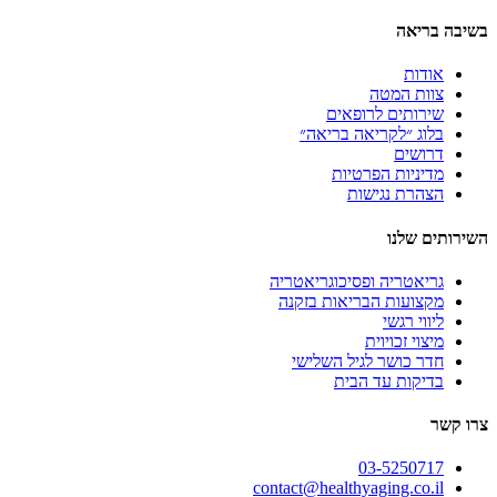
אה
ת
 המטה
תים לרופאים
 ״לקריאה בריאה״
ים
יות הפרטיות
ת נגישות
לנו
טריה ופסיכוגריאטריה
עות הבריאות בזקנה
 רגשי
 זכויוית
כושר לגיל השלישי
ות עד הבית
03-525
contact@healthyaging.c