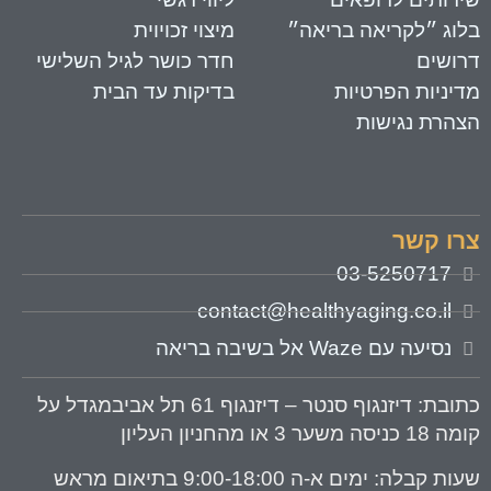
לוג ״לקריאה בריאה״
מיצוי זכויוית
רושים
חדר כושר לגיל השלישי
דיניות הפרטיות
בדיקות עד הבית
צהרת נגישות
רו קשר
03-5250717
contact@healthyaging.co.il
נסיעה עם Waze אל בשיבה בריאה
תובת
: דיזנגוף סנטר – דיזנגוף 61 תל אביבמגדל על
 18 כניסה משער 3 או מהחניון העליון
עות קבלה:
ימים א-ה 9:00-18:00 בתיאום מראש