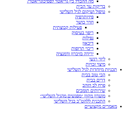
מה ההבדל בין גריאטר לפסיכוגריאטר?
בדיקות עד הבית
טיפול ושיקום לגיל השלישי
פיזיותרפיה
חדר כושר
פעילות קבוצתית
ריפוי בעיסוק
נפילות
דיכאון
ריבוי תרופות
ירידה בזיכרון ודמנציה
ליווי רגשי
מיצוי זכויות
תכניות מיוחדות לגיל השלישי
הכי טוב בבית
דרים בבית
פרח לב הזהב
שירותים תומכים
מועדון מקוון ״מפגשים מהגיל השלישי״
התכנית ללהט"ב בגיל השלישי
מאמרים מקצועיים