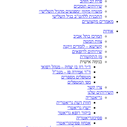
פרח לב הזהב
שירותים תומכים
מועדון מקוון ״מפגשים מהגיל השלישי״
התכנית ללהט"ב בגיל השלישי
מאמרים מקצועיים
אודות
המרכז בתל אביב
צוות המטה
קשישא – לומדים זיקנה
שירותים לרופאים
מן התקשורת
בנימה אישית
ד״ר רון בן יצחק – מנהל רפואי
ד"ר אמירה פז – מנכ"ל
מטופלים מספרים
מפי המטפלים
צרו קשר
השירותים שלנו
גריאטריה
חוות דעת גריאטרית
ייעוץ גריאטרי
ביקור רופא גריאטר
פסיכוגריאטריה
אבחון פסיכוגריאטרי