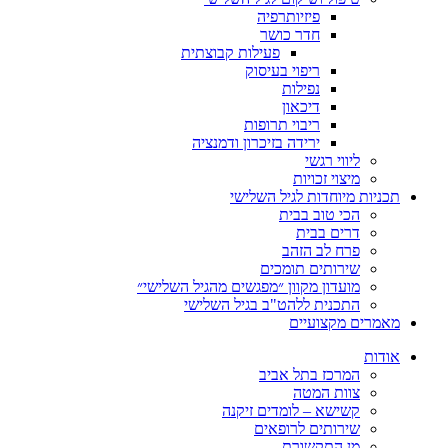
פיזיותרפיה
חדר כושר
פעילות קבוצתית
ריפוי בעיסוק
נפילות
דיכאון
ריבוי תרופות
ירידה בזיכרון ודמנציה
ליווי רגשי
מיצוי זכויות
תכניות מיוחדות לגיל השלישי
הכי טוב בבית
דרים בבית
פרח לב הזהב
שירותים תומכים
מועדון מקוון ״מפגשים מהגיל השלישי״
התכנית ללהט"ב בגיל השלישי
מאמרים מקצועיים
אודות
המרכז בתל אביב
צוות המטה
קשישא – לומדים זיקנה
שירותים לרופאים
מן התקשורת