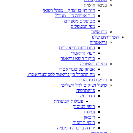
בנימה אישית
ד״ר רון בן יצחק – מנהל רפואי
ד"ר אמירה פז – מנכ"ל
מטופלים מספרים
מפי המטפלים
צרו קשר
השירותים שלנו
גריאטריה
חוות דעת גריאטרית
ייעוץ גריאטרי
ביקור רופא גריאטר
פסיכוגריאטריה
אבחון פסיכוגריאטרי
מה ההבדל בין גריאטר לפסיכוגריאטר?
בדיקות עד הבית
טיפול ושיקום לגיל השלישי
פיזיותרפיה
חדר כושר
פעילות קבוצתית
ריפוי בעיסוק
נפילות
דיכאון
ריבוי תרופות
ירידה בזיכרון ודמנציה