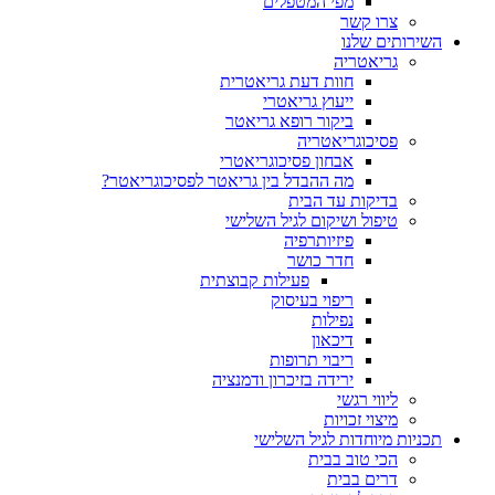
מפי המטפלים
צרו קשר
השירותים שלנו
גריאטריה
חוות דעת גריאטרית
ייעוץ גריאטרי
ביקור רופא גריאטר
פסיכוגריאטריה
אבחון פסיכוגריאטרי
מה ההבדל בין גריאטר לפסיכוגריאטר?
בדיקות עד הבית
טיפול ושיקום לגיל השלישי
פיזיותרפיה
חדר כושר
פעילות קבוצתית
ריפוי בעיסוק
נפילות
דיכאון
ריבוי תרופות
ירידה בזיכרון ודמנציה
ליווי רגשי
מיצוי זכויות
תכניות מיוחדות לגיל השלישי
הכי טוב בבית
דרים בבית