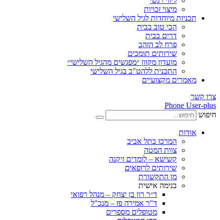
ליווי רגשי
מיצוי זכויות
תכניות מיוחדות לגיל השלישי
הכי טוב בבית
דרים בבית
פרח לב הזהב
שירותים תומכים
מועדון מקוון ״מפגשים מהגיל השלישי״
התכנית ללהט"ב בגיל השלישי
מאמרים מקצועיים
צרו קשר
Phone
User-plus
חיפוש
אודות
המרכז בתל אביב
צוות המטה
קשישא – לומדים זיקנה
שירותים לרופאים
מן התקשורת
בנימה אישית
ד״ר רון בן יצחק – מנהל רפואי
ד"ר אמירה פז – מנכ"ל
מטופלים מספרים