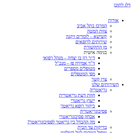
דלג לתוכן
אודות
המרכז בתל אביב
צוות המטה
קשישא – לומדים זיקנה
שירותים לרופאים
מן התקשורת
בנימה אישית
ד״ר רון בן יצחק – מנהל רפואי
ד"ר אמירה פז – מנכ"ל
מטופלים מספרים
מפי המטפלים
צרו קשר
השירותים שלנו
גריאטריה
חוות דעת גריאטרית
ייעוץ גריאטרי
ביקור רופא גריאטר
פסיכוגריאטריה
אבחון פסיכוגריאטרי
מה ההבדל בין גריאטר לפסיכוגריאטר?
בדיקות עד הבית
טיפול ושיקום לגיל השלישי