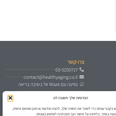
צרו קשר
03-5250717
contact@healthyaging.co.il
נסיעה עם Waze אל בשיבה בריאה
כתובת
: דיזנגוף סנטר – דיזנגוף 61 תל
הפרטיות שלך חשובה לנו
אביבמגדל על קומה 18 כניסה משער 3 או
קבצי עוגיות כדי לשפר את החוויה שלך, להציג מודעות או תוכן מותאם אישית,
מהחניון העליון
ועה באתר. בלחיצה על אישור הנך מסכימ/ה לשימוש בעוגיות.