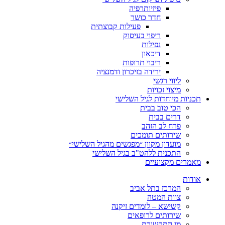
פיזיותרפיה
חדר כושר
פעילות קבוצתית
ריפוי בעיסוק
נפילות
דיכאון
ריבוי תרופות
ירידה בזיכרון ודמנציה
ליווי רגשי
מיצוי זכויות
ות מיוחדות לגיל השלישי
הכי טוב בבית
דרים בבית
פרח לב הזהב
שירותים תומכים
מועדון מקוון ״מפגשים מהגיל השלישי״
התכנית ללהט"ב בגיל השלישי
ים מקצועיים
ת
המרכז בתל אביב
צוות המטה
קשישא – לומדים זיקנה
שירותים לרופאים
מן התקשורת