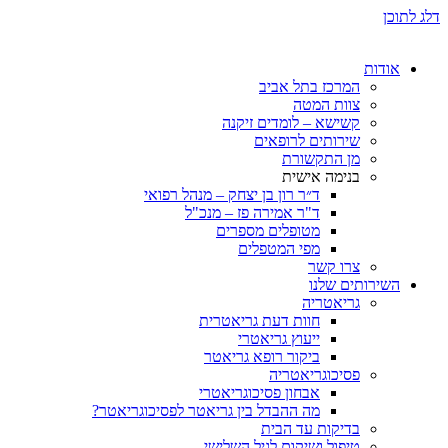
ת
המרכז בתל אביב
צוות המטה
קשישא – לומדים זיקנה
שירותים לרופאים
מן התקשורת
בנימה אישית
ד״ר רון בן יצחק – מנהל רפואי
ד"ר אמירה פז – מנכ"ל
מטופלים מספרים
מפי המטפלים
צרו קשר
ותים שלנו
גריאטריה
חוות דעת גריאטרית
ייעוץ גריאטרי
ביקור רופא גריאטר
פסיכוגריאטריה
אבחון פסיכוגריאטרי
מה ההבדל בין גריאטר לפסיכוגריאטר?
בדיקות עד הבית
טיפול ושיקום לגיל השלישי