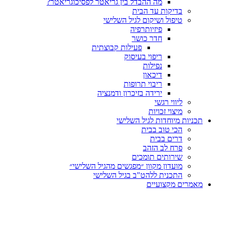
מה ההבדל בין גריאטר לפסיכוגריאטר?
בדיקות עד הבית
טיפול ושיקום לגיל השלישי
פיזיותרפיה
חדר כושר
פעילות קבוצתית
ריפוי בעיסוק
נפילות
דיכאון
ריבוי תרופות
ירידה בזיכרון ודמנציה
ליווי רגשי
מיצוי זכויות
ות מיוחדות לגיל השלישי
הכי טוב בבית
דרים בבית
פרח לב הזהב
שירותים תומכים
מועדון מקוון ״מפגשים מהגיל השלישי״
התכנית ללהט"ב בגיל השלישי
ים מקצועיים