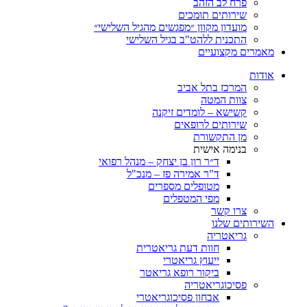
פרח לב הזהב
שירותים תומכים
מועדון מקוון ״מפגשים מהגיל השלישי״
התכנית ללהט"ב בגיל השלישי
ים מקצועיים
ת
המרכז בתל אביב
צוות המטה
קשישא – לומדים זיקנה
שירותים לרופאים
מן התקשורת
בנימה אישית
ד״ר רון בן יצחק – מנהל רפואי
ד"ר אמירה פז – מנכ"ל
מטופלים מספרים
מפי המטפלים
צרו קשר
ותים שלנו
גריאטריה
חוות דעת גריאטרית
ייעוץ גריאטרי
ביקור רופא גריאטר
פסיכוגריאטריה
אבחון פסיכוגריאטרי