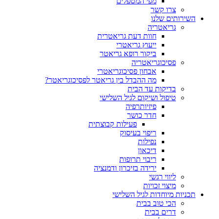
מפי המטפלים
צרו קשר
ותים שלנו
גריאטריה
חוות דעת גריאטרית
ייעוץ גריאטרי
ביקור רופא גריאטר
פסיכוגריאטריה
אבחון פסיכוגריאטרי
מה ההבדל בין גריאטר לפסיכוגריאטר?
בדיקות עד הבית
טיפול ושיקום לגיל השלישי
פיזיותרפיה
חדר כושר
פעילות קבוצתית
ריפוי בעיסוק
נפילות
דיכאון
ריבוי תרופות
ירידה בזיכרון ודמנציה
ליווי רגשי
מיצוי זכויות
ות מיוחדות לגיל השלישי
הכי טוב בבית
דרים בבית