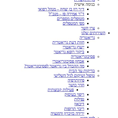
בנימה אישית
ד״ר רון בן יצחק – מנהל רפואי
ד"ר אמירה פז – מנכ"ל
מטופלים מספרים
מפי המטפלים
צרו קשר
ותים שלנו
גריאטריה
חוות דעת גריאטרית
ייעוץ גריאטרי
ביקור רופא גריאטר
פסיכוגריאטריה
אבחון פסיכוגריאטרי
מה ההבדל בין גריאטר לפסיכוגריאטר?
בדיקות עד הבית
טיפול ושיקום לגיל השלישי
פיזיותרפיה
חדר כושר
פעילות קבוצתית
ריפוי בעיסוק
נפילות
דיכאון
ריבוי תרופות
ירידה בזיכרון ודמנציה