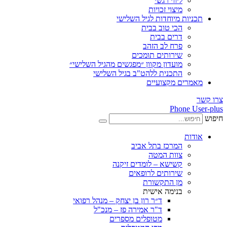
ליווי רגשי
מיצוי זכויות
ות מיוחדות לגיל השלישי
הכי טוב בבית
דרים בבית
פרח לב הזהב
שירותים תומכים
מועדון מקוון ״מפגשים מהגיל השלישי״
התכנית ללהט"ב בגיל השלישי
ים מקצועיים
Phone
ת
המרכז בתל אביב
צוות המטה
קשישא – לומדים זיקנה
שירותים לרופאים
מן התקשורת
בנימה אישית
ד״ר רון בן יצחק – מנהל רפואי
ד"ר אמירה פז – מנכ"ל
מטופלים מספרים