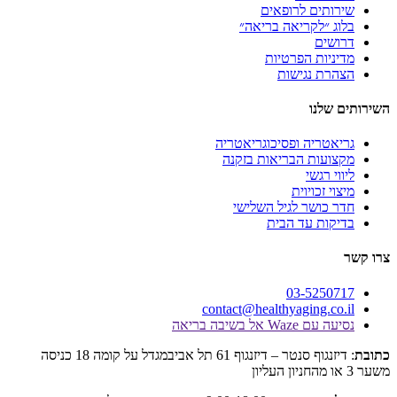
תים לרופאים
 ״לקריאה בריאה״
ים
יות הפרטיות
ת נגישות
לנו
טריה ופסיכוגריאטריה
עות הבריאות בזקנה
 רגשי
 זכויוית
כושר לגיל השלישי
ות עד הבית
03-525
contact@healthyaging.c
Wa אל בשיבה בריאה
: דיזנגוף סנטר – דיזנגוף 61 תל אביבמגדל על קומה 18 כניסה