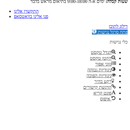
:
ימים א-ה 9:00-18:00 בתיאום מראש בלבד
התקשרו אלינו
פנו אלינו בוואטסאפ
גישות
דל טקסט
קטן טקסט
וני אפור
גודיות גבוהה
גודיות הפוכה
ע בהיר
גשת קישורים
נט קריא
יפוס